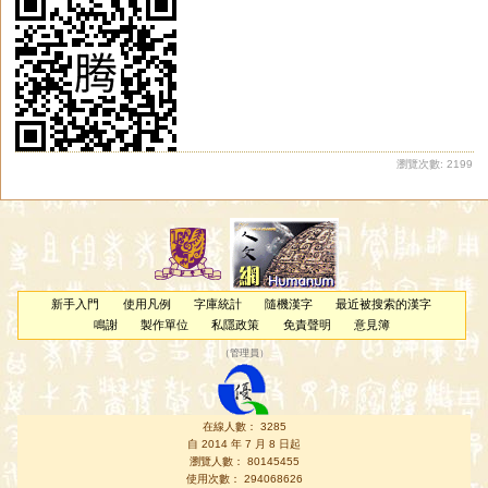
瀏覽次數: 2199
新手入門
使用凡例
字庫統計
隨機漢字
最近被搜索的漢字
鳴謝
製作單位
私隱政策
免責聲明
意見簿
（
管理員
）
在線人數： 3285
自 2014 年 7 月 8 日起
瀏覽人數： 80145455
使用次數： 294068626