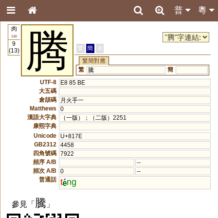
普
粵
肉
腾
130
9
繁
簡
港
(13)
繁簡對應
繁
簡
騰
UTF-8
E8 85 BE
大五碼
倉頡碼
月火手一
Matthews
0
漢語大字典
（一版）；（二版）2251
康熙字典
Unicode
U+817E
GB2312
4458
四角號碼
7922
頻序 A/B
--
頻次 A/B
0
--
普通話
t
ng
騰
參見「
」