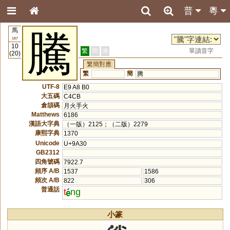
普
粵
馬
騰
187
10
繁
簡
港
單讀音字
(20)
繁簡對應
繁
簡
腾
UTF-8
E9 A8 B0
大五碼
C4CB
倉頡碼
月火手火
Matthews
6186
漢語大字典
（一版）2125；（二版）2279
康熙字典
1370
Unicode
U+9A30
GB2312
四角號碼
7922.7
頻序 A/B
1537
1586
頻次 A/B
822
306
普通話
t
ng
小篆