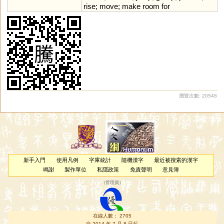
rise
;
move
;
make
room
for
瀏覽次數: 20548
新手入門
使用凡例
字庫統計
隨機漢字
最近被搜索的漢字
鳴謝
製作單位
私隱政策
免責聲明
意見簿
（
管理員
）
在線人數： 2705
自 2014 年 7 月 8 日起