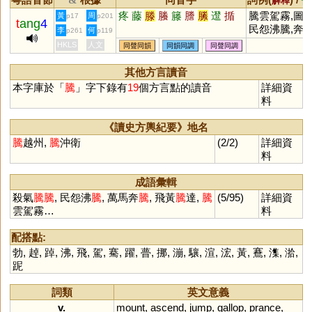
&
解釋
備
疼
藤
滕
螣
籐
謄
縢
邆
揗
騰雲駕霧,圖騰
黃
周
p17
p201
t
ang
4
民怨沸騰,奔騰
李
何
p261
p119
翻騰,折騰,騰
HKLS
人文
同聲同韻
同韻同調
同聲同調
挪,騰空,飛黃
達
其他方言讀音
本字庫於「
騰
」字下錄有
19
個方言點的讀音
詳細資
料
《讀史方輿紀要》地名
騰
越州,
騰
沖衛
(2/2)
詳細資
料
成語彙輯
殺氣
騰
騰
, 民怨沸
騰
, 萬馬奔
騰
, 飛黃
騰
達,
騰
(5/95)
詳細資
雲駕霧…
料
配搭點:
勃
,
趠
,
踔
,
沸
,
飛
,
駕
,
騫
,
躍
,
瞢
,
挪
,
漰
,
驤
,
渲
,
浤
,
黃
,
鶱
,
潗
,
湁
,
跜
詞類
英文意義
v.
mount
,
ascend
,
jump
,
gallop
,
prance
,