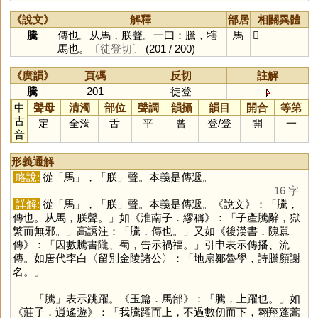
《說文》
解釋
部居
相關異體
騰
傳也。从馬，朕聲。一曰：騰，犗
馬
𦫀
馬也。
〔徒登切〕
(201 / 200)
《廣韻》
頁碼
反切
註解
騰
201
徒登
中
聲母
清濁
部位
聲調
韻攝
韻目
開合
等第
古
定
全濁
舌
平
曾
登
/
登
開
一
音
形義通解
略說:
從「
馬
」，「
朕
」聲。本義是傳遞。
16 字
詳解:
從「
馬
」，「
朕
」聲。本義是傳遞。《說文》：「騰，
傳也。从馬，朕聲。」如《淮南子．繆稱》：「子產騰辭，獄
繁而無邪。」高誘注：「騰，傳也。」又如《後漢書．隗囂
傳》：「因數騰書隴、蜀，告示禍福。」引申表示傳播、流
傳。如唐代李白〈留別金陵諸公〉：「地扇鄒魯學，詩騰顏謝
名。」
「
騰
」表示跳躍。《玉篇．馬部》：「騰，上躍也。」如
《莊子．逍遙遊》：「我騰躍而上，不過數仞而下，翱翔蓬蒿