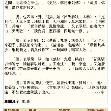
之間，此亦飛之至也。」《史記．李將軍列傳》：「虎騰，傷
廣，廣亦竟射殺之。」
「
騰
」也表示上升、飛揚。如《呂氏春秋．孟春》：「是
月也，天氣下降，地氣上騰，天地和同，草木繁動。」《淮南
子．兵略》：「鸞舉麟振，鳳飛龍騰。」又表示登。如唐代李
白〈天馬歌〉：「騰崑崙，歷西極，四足無一蹶。」
「
騰
」表示奔馳。如《楚辭．九歌．湘夫人》：「聞佳人
兮召予，將騰駕兮偕逝。」《後漢書．袁紹傳》：「瓚輕其兵
少，縱騎騰之，義兵伏楯下，一時同發，瓚軍大敗。」
「
騰
」表示乘、騎。如《楚辭．九嘆．愍命》：「卻騏驥
以轉運兮，騰驢騾以馳逐。」王逸注：「騰，乘也。」又如唐
代杜甫〈苦雨奉寄隴西公兼呈王徵士〉：「願騰六尺駒，背若
孤征鴻。」
「
騰
」還表示挪移、使空。如唐代王建〈貧居〉：「蠹生
騰藥篋，字暗換書籤。」《官場現形記》第6回：「這兩處都嫌
遠，不如就把書院騰了出來。」
556 字
相關漢字:
馬
,
朕
粵語音節
根據
同音字
詞例(
) /