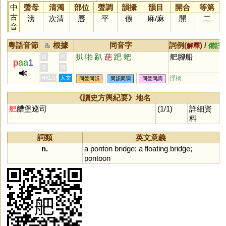
中
聲母
清濁
部位
聲調
韻攝
韻目
開合
等第
古
滂
次清
唇
平
假
麻
/
麻
開
二
音
粵語音節
根據
同音字
詞例(
) /
&
解釋
備註
扒
啪
趴
葩
跁
蚆
舥腳船
黃
周
p
aa
1
李
何
HKLS
人文
浮橋
同聲同韻
同韻同調
同聲同調
《讀史方輿紀要》地名
舥
艚堡巡司
(1/1)
詳細資
料
詞類
英文意義
n.
a
ponton
bridge
;
a
floating
bridge
;
pontoon