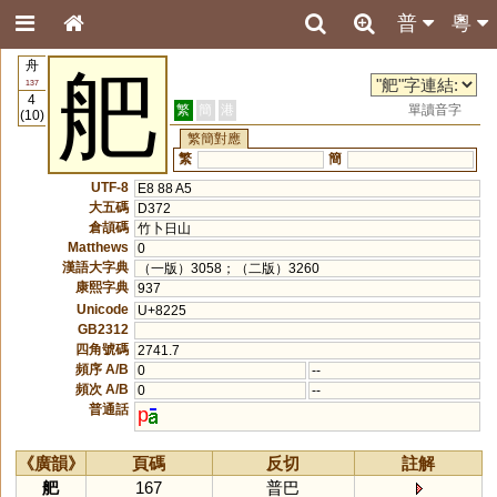
普
粵
舟
舥
137
4
繁
簡
港
單讀音字
(10)
繁簡對應
繁
簡
UTF-8
E8 88 A5
大五碼
D372
倉頡碼
竹卜日山
Matthews
0
漢語大字典
（一版）3058；（二版）3260
康熙字典
937
Unicode
U+8225
GB2312
四角號碼
2741.7
頻序 A/B
0
--
頻次 A/B
0
--
普通話
p
《廣韻》
頁碼
反切
註解
舥
167
普巴