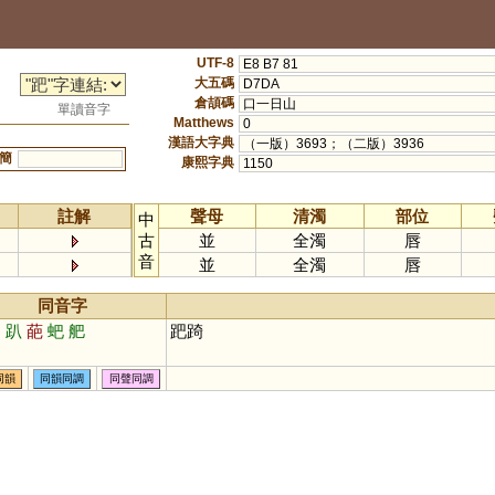
UTF-8
E8 B7 81
大五碼
D7DA
倉頡碼
口一日山
單讀音字
Matthews
0
漢語大字典
（一版）3693；（二版）3936
簡
康熙字典
1150
註解
聲母
清濁
部位
中
古
並
全濁
唇
音
並
全濁
唇
同音字
啪
趴
葩
蚆
舥
跁踦
同韻
同韻同調
同聲同調