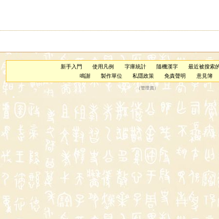
新手入門
使用凡例
字庫統計
隨機漢字
最近被搜索
鳴謝
製作單位
私隱政策
免責聲明
意見簿
（
管理員
）