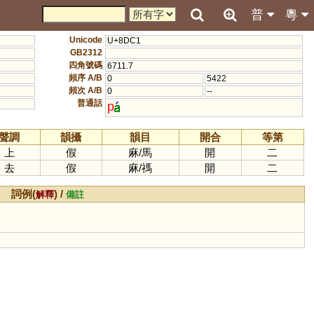
普
粵
Unicode
U+8DC1
GB2312
四角號碼
6711.7
頻序 A/B
0
5422
頻次 A/B
0
--
普通話
p
聲調
韻攝
韻目
開合
等第
上
假
麻
/
馬
開
二
去
假
麻
/
禡
開
二
詞例(
) /
解釋
備註