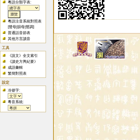
粵語分類字表:
粵語注音系統對照表
[
聲母
|
韻母
|
聲調
]
普通話音節表
其他方言讀音
工具
《說文》全文索引
《讀史方輿紀要》
成語彙輯
繁簡對照表
設定
冷僻字:
粵音系統: