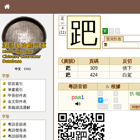
足
跁
157
4
繁
簡
港
(11)
繁簡對應
繁
《廣韻》
頁碼
反切
跁
309
傍下
中文
ENG
跁
424
白駕
字形
部首索引
粵語音節
根據
&
筆畫索引
扒
黃
周
甲骨部件表
p
aa
1
李
何
p57
金文部件表
HKLS
人文
形義源流通解
同聲
字音
粵語音節表
粵語聲母表
粵語韻母表