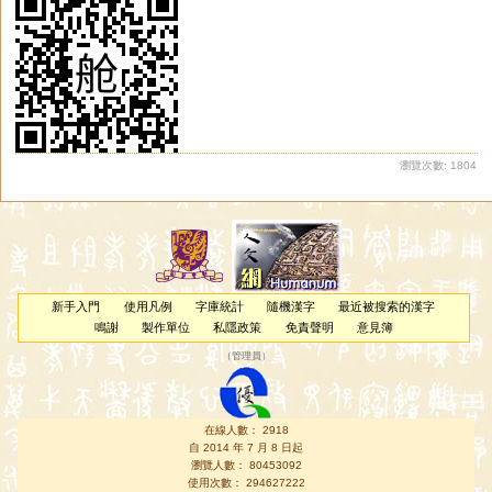
瀏覽次數: 1804
新手入門
使用凡例
字庫統計
隨機漢字
最近被搜索的漢字
鳴謝
製作單位
私隱政策
免責聲明
意見簿
（
管理員
）
在線人數： 2918
自 2014 年 7 月 8 日起
瀏覽人數： 80453092
使用次數： 294627222