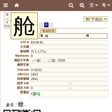
普
粵
舟
舱
137
4
繁
簡
港
(10)
繁簡對應
繁
簡
艙
UTF-8
E8 88 B1
大五碼
倉頡碼
竹卜人尸山
Matthews
0
漢語大字典
（一版）；（二版）3259
康熙字典
Unicode
U+8231
GB2312
1853
四角號碼
2841
頻序 A/B
--
頻次 A/B
0
--
普通話
c
ng
艙
參見「
」