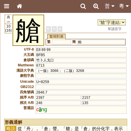
普
粵
舟
艙
137
10
繁
簡
港
單讀音字
(16)
繁簡對應
繁
簡
舱
UTF-8
E8 89 99
大五碼
BFB5
倉頡碼
竹卜人戈口
Matthews
6713
漢語大字典
（一版）3066；（二版）3268
康熙字典
Unicode
U+8259
GB2312
四角號碼
2846.7
頻序 A/B
2397
2157
頻次 A/B
246
135
普通話
c
ng
形義通解
略說:
從「
舟
」，「
倉
」聲。「
艙
」是「
倉
」的分化字，表示