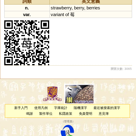
詞類
英文意義
n.
strawberry
,
berry
,
berries
var.
variant
of
莓
瀏覽次數: 3065
新手入門
使用凡例
字庫統計
隨機漢字
最近被搜索的漢字
鳴謝
製作單位
私隱政策
免責聲明
意見簿
（
管理員
）