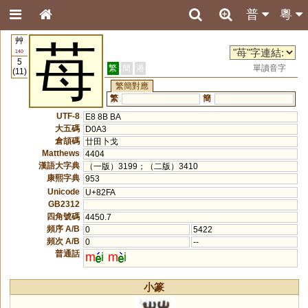
普
粵
艸
苺
140
5
繁
簡
港
單讀音字
(11)
繁簡對應
繁
簡
UTF-8
E8 8B BA
大五碼
D0A3
倉頡碼
廿田卜戈
Matthews
4404
漢語大字典
（一版）3199；（二版）3410
康熙字典
953
Unicode
U+82FA
GB2312
四角號碼
4450.7
頻序 A/B
0
5422
頻次 A/B
0
--
普通話
m
i
m
i
小篆