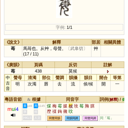
字例:
1/1
《說文》
解釋
部居
相關異體
苺
馬苺也。从艸，母聲。
〔武辠切〕
艸
(17 / 11)
《廣韻》
頁碼
反切
註解
苺
438
莫候
中
聲母
清濁
部位
聲調
韻攝
韻目
開合
等第
古
明
次濁
唇
去
流
侯
/
候
開
一
音
粵語音節
根據
同音字
詞例(
) /
&
解釋
備
煤
梅
霉
媒
枚
玫
莓
脢
腜
黃
周
p46
p145
m
ui
4
塺
禖
鋂
黴
呅
李
何
HKLS
人文
同「
莓
」
同聲同韻
同韻同調
同聲同調