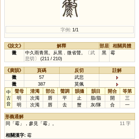
字例:
1/1
《說文》
解釋
部居
相關異體
黴
中久雨青黑。从黑﹐微省聲。
〔武
黑
霉
悲切〕
(211 / 210)
《廣韻》
頁碼
反切
註解
黴
57
武悲
黴
387
莫佩
聲母
清濁
部位
聲調
韻攝
韻目
開合
等第
中
古
明
次濁
唇
平
止
脂
/
脂
開
三
音
明
次濁
唇
去
蟹
灰
/
隊
合
一
形義通解
同「
霉
」，參見「
霉
」。
11 字
相關漢字:
霉