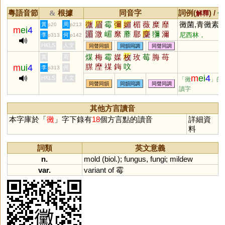
粵語音節
根據
同音字
詞例(
) /
&
解釋
備
微
眉
霉
彌
媚
楣
薇
糜
靡
黴菌,青黴素
黃
周
(
p20
p213
m
ei
4
湄
溦
嵋
縻
蘼
郿
麋
獼
濔
尼西林，
李
何
p313
p142
瀰
爢
霺
癓
覹
瞴
蘪
瓕
瑂
penicillin)
HKLS
人文
同聲同韻
同韻同調
同聲同調
徾
麊
攗
穈
醾
攠
冞
堳
煤
梅
霉
媒
枚
玫
莓
脢
苺
黃
周
腜
塺
禖
鋂
呅
m
ui
4
李
何
p313
m
ei
4
HKLS
人文
「黴
」的
同聲同韻
同韻同調
同聲同調
讀字
其他方言讀音
本字庫於「
黴
」字下錄有
18
個方言點的讀音
詳細資
料
詞類
英文意義
n.
mold
(
biol
.);
fungus
,
fungi
;
mildew
var.
variant
of
霉