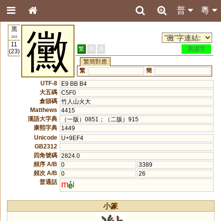
普
粵
黑
黴
203
11
繁
簡
港
異讀字
(23)
繁簡對應
繁
簡
UTF-8
E9 BB B4
大五碼
C5F0
倉頡碼
竹人山火大
Matthews
4415
漢語大字典
（一版）0851；（二版）915
康熙字典
1449
Unicode
U+9EF4
GB2312
四角號碼
2824.0
頻序 A/B
0
3389
頻次 A/B
0
26
普通話
m
i
小篆