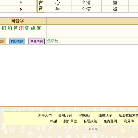
古
心
全清
齒
音
生
全清
齒
同音字
鞘
捎
艄
筲
蛸
弰
旓
髾
輎
惡草貌
同韻
同韻同調
同聲同調
新手入門
使用凡例
字庫統計
隨機漢字
最近被搜索
鳴謝
製作單位
私隱政策
免責聲明
意見簿
（
管理員
）