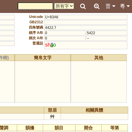
普
粵
Unicode
U+83A6
GB2312
四角號碼
4422.7
頻序 A/B
0
5422
頻次 A/B
0
--
普通話
sh
o
件樹)
簡帛文字
其他
部居
相關異體
艸
聲調
韻攝
韻目
開合
等第