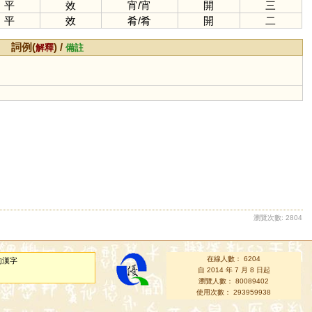
平
效
宵
/
宵
開
三
平
效
肴
/
肴
開
二
詞例(
) /
解釋
備註
瀏覽次數: 2804
在線人數： 6204
的漢字
自 2014 年 7 月 8 日起
瀏覽人數： 80089402
使用次數： 293959938