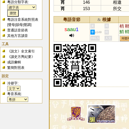
莦
146
相邀
粵語分類字表:
莦
153
所交
粵語音節
根據
&
粵語注音系統對照表
[
聲母
|
韻母
|
聲調
]
梢
黃
周
s
aau
1
普通話音節表
鮹
李
何
p149
其他方言讀音
HKLS
人文
同聲
工具
《說文》全文索引
《讀史方輿紀要》
成語彙輯
繁簡對照表
設定
冷僻字:
粵音系統: