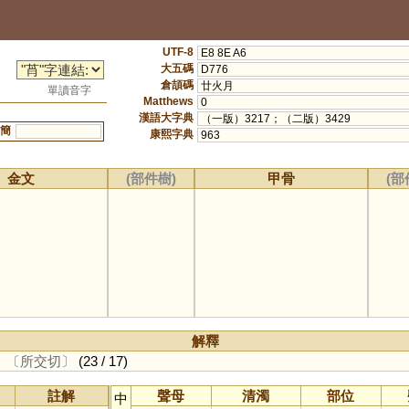
UTF-8
E8 8E A6
大五碼
D776
倉頡碼
廿火月
單讀音字
Matthews
0
漢語大字典
（一版）3217；（二版）3429
簡
康熙字典
963
金文
(部件樹)
甲骨
(部
解釋
。
〔所交切〕
(23 / 17)
註解
聲母
清濁
部位
中