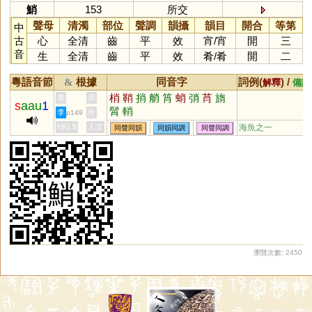
鮹
153
所交
聲母
清濁
部位
聲調
韻攝
韻目
開合
等第
中
古
心
全清
齒
平
效
宵
/
宵
開
三
音
生
全清
齒
平
效
肴
/
肴
開
二
粵語音節
根據
同音字
詞例(
) /
&
解釋
備註
梢
鞘
捎
艄
筲
蛸
弰
莦
旓
黃
周
s
aau
1
髾
輎
李
何
p149
HKLS
人文
海魚之一
同聲同韻
同韻同調
同聲同調
瀏覽次數: 2450