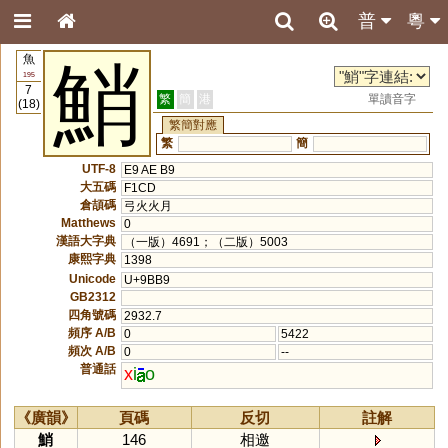
普
粵
魚
鮹
195
7
繁
簡
港
單讀音字
(18)
繁簡對應
繁
簡
UTF-8
E9 AE B9
大五碼
F1CD
倉頡碼
弓火火月
Matthews
0
漢語大字典
（一版）4691；（二版）5003
康熙字典
1398
Unicode
U+9BB9
GB2312
四角號碼
2932.7
頻序 A/B
0
5422
頻次 A/B
0
--
普通話
x
i
o
《廣韻》
頁碼
反切
註解
鮹
146
相邀