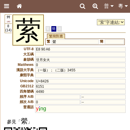
普
粵
艸
萦
140
8
繁
簡
港
(14)
繁簡對應
繁
簡
縈
UTF-8
E8 90 A6
大五碼
倉頡碼
廿月女火
Matthews
0
漢語大字典
（一版）；（二版）3455
康熙字典
Unicode
U+8426
GB2312
6151
四角號碼
4490
頻序 A/B
--
頻次 A/B
0
--
普通話
y
ng
縈
參見「
」