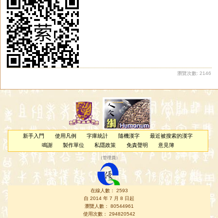
瀏覽次數: 2146
新手入門
使用凡例
字庫統計
隨機漢字
最近被搜索的漢字
鳴謝
製作單位
私隱政策
免責聲明
意見簿
（
管理員
）
在線人數： 2593
自 2014 年 7 月 8 日起
瀏覽人數： 80544961
使用次數： 294820542