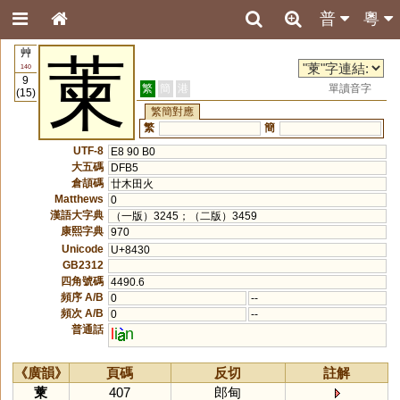
普
粵
艸
萰
140
9
繁
簡
港
單讀音字
(15)
繁簡對應
繁
簡
UTF-8
E8 90 B0
大五碼
DFB5
倉頡碼
廿木田火
Matthews
0
漢語大字典
（一版）3245；（二版）3459
康熙字典
970
Unicode
U+8430
GB2312
四角號碼
4490.6
頻序 A/B
0
--
頻次 A/B
0
--
普通話
l
i
n
《廣韻》
頁碼
反切
註解
萰
407
郎甸