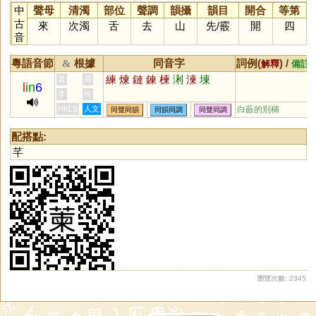
中
聲母
清濁
部位
聲調
韻攝
韻目
開合
等第
古
來
次濁
舌
去
山
先
/
霰
開
四
音
粵語音節
根據
同音字
詞例(
) /
&
解釋
備註
練
煉
鏈
鍊
楝
浰
湅
堜
黃
周
l
in
6
李
何
HKLS
人文
白蘞的別稱
同聲同韻
同韻同調
同聲同調
配搭點:
芊
瀏覽次數: 2345