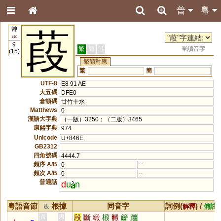
普
粵
艸
葮
140
9
繁
簡
港
單讀音字
(15)
繁簡對應
繁
簡
UTF-8
E8 91 AE
大五碼
DFE0
倉頡碼
廿竹十水
Matthews
0
漢語大字典
（一版）3250；（二版）3465
康熙字典
974
Unicode
U+846E
GB2312
四角號碼
4444.7
頻序 A/B
0
--
頻次 A/B
0
--
普通話
d
u
n
粵語音節
根據
同音字
詞例(
) /
&
解釋
備註
段
斷
緞
椴
毈
籪
躖
黃
周