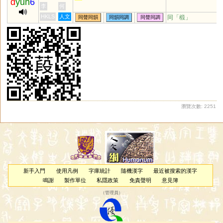
d
yun
6
李
何
HKLS
人文
同「
椴
」
同聲同韻
同韻同調
同聲同調
瀏覽次數: 2251
新手入門
使用凡例
字庫統計
隨機漢字
最近被搜索的漢字
鳴謝
製作單位
私隱政策
免責聲明
意見簿
（
管理員
）