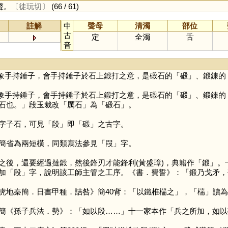
聲。
〔徒玩切〕
(66 / 61)
註解
中
聲母
清濁
部位
古
定
全濁
舌
音
象手持錘子，會手持錘子於石上鍛打之意，是碫石的「
碫
」、鍛鍊的
象手持錘子，會手持錘子於石上鍛打之意，是碫石的「
碫
」、鍛鍊的
石也。」段玉裁改「厲石」為「碫石」。
字子石，可見「
段
」即「
碫
」之古字。
簡省為兩短橫，同類寫法參見「
叚
」字。
後，還要經過撻鍛，然後鋒刃才能鋒利(黃盛璋)，典籍作「
鍛
」。
加「
段
」字，說明該工師主管之工序。《書．費誓》：「鍛乃戈矛，礪
虎地秦簡．日書甲種．詰咎》簡40背：「以鐵椎椯之」，「
椯
」讀為
簡《孫子兵法．勢》：「如以段……」十一家本作「兵之所加，如以