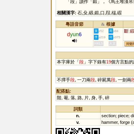
「
段
」讀作「
鍛
」，《馬王堆漢帛
相關漢字:
石
,
殳
,
碫
,
鍛
,
口
,
叚
,
椯
,
碬
粵語音節
根據
&
斷
黃
周
p52
p84
d
yun
6
李
何
p219
p375
HKLS
人文
同聲
本字庫於「
段
」字下錄有
19
個方言點的
不擇手
段
, 一刀兩
段
, 碎屍萬
段
, 一劍兩
配搭點:
階
,
罨
,
落
,
路
,
片
,
身
,
手
,
碎
詞類
n.
section
;
piece
;
d
v.
hammer
,
forge
(