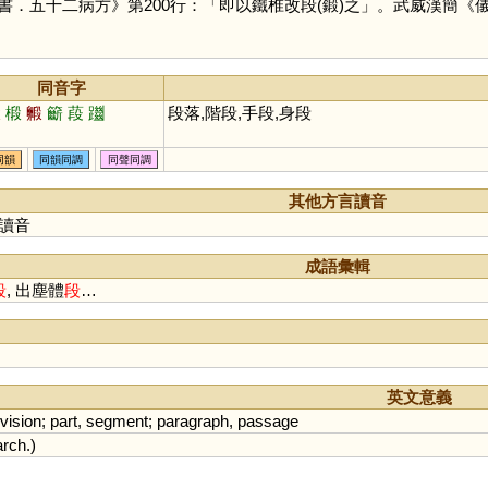
書．五十二病方》第200行：「即以鐵椎改段(鍛)之」。武威漢簡《
同音字
緞
椴
毈
籪
葮
躖
段落,階段,手段,身段
同韻
同韻同調
同聲同調
其他方言讀音
讀音
成語彙輯
段
, 出塵體
段
…
英文意義
ivision
;
part
,
segment
;
paragraph
,
passage
arch
.)