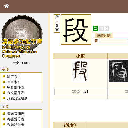
殳
段
79
5
繁
簡
港
(9)
繁簡對應
繁
小篆
中文
ENG
字形
部首索引
筆畫索引
甲骨部件表
字例:
1/1
金文部件表
形義源流通解
字音
粵語音節表
粵語聲母表
粵語韻母表
《說文》