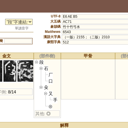
UTF-8
E6 AE B5
大五碼
AC71
倉頡碼
竹十竹弓水
單讀音字
Matthews
6543
漢語大字典
（一版）2155；（二版）2310
簡
康熙字典
512
金文
(部件樹)
甲骨
(部
段
石
厂
口
殳
字例:
8/14
又
手
◎
其他:
◎
解釋