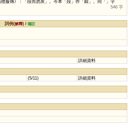
儀禮服傳》：「段而勿灰」。今本「
段
」作「
鍛
」。同「」字
546 字
詞例(
) /
解釋
備註
詳細資料
(5/11)
詳細資料