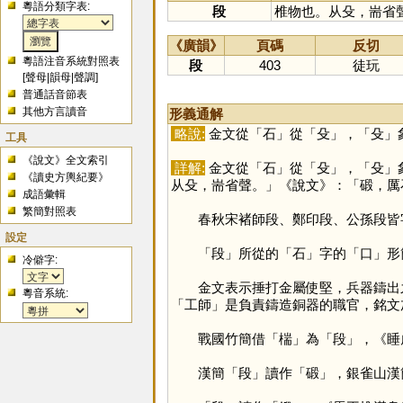
粵語分類字表:
段
椎物也。从殳，耑省
《廣韻》
頁碼
反切
粵語注音系統對照表
段
403
徒玩
[
聲母
|
韻母
|
聲調
]
普通話音節表
其他方言讀音
形義通解
略說:
金文從「
石
」從「
殳
」，「
殳
」
工具
《說文》全文索引
詳解:
金文從「
石
」從「
殳
」，「
殳
」
《讀史方輿紀要》
从殳，耑省聲。」《說文》：「碫，厲
成語彙輯
繁簡對照表
春秋宋褚師段、鄭印段、公孫段皆
設定
「
段
」所從的「
石
」字的「
口
」形
冷僻字:
金文表示捶打金屬使堅，兵器鑄出之
粵音系統:
「工師」是負責鑄造銅器的職官，銘文
戰國竹簡借「
椯
」為「
段
」，《睡
漢簡「
段
」讀作「
碫
」，銀雀山漢