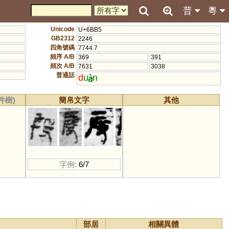
普
粵
Unicode
U+6BB5
GB2312
2246
四角號碼
7744.7
頻序 A/B
369
391
頻次 A/B
7631
3038
普通話
d
u
n
件樹)
簡帛文字
其他
字例:
6/7
部居
相關異體