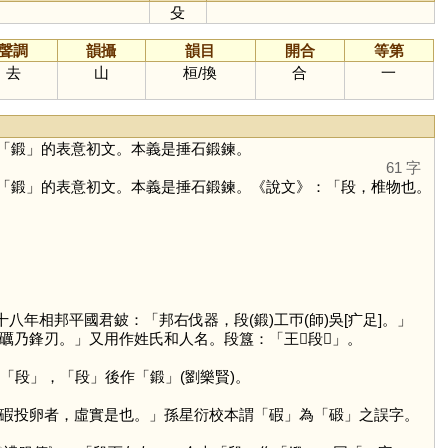
殳
聲調
韻攝
韻目
開合
等第
去
山
桓
/
換
合
一
「
鍛
」的表意初文。本義是捶石鍛鍊。
61 字
「
鍛
」的表意初文。本義是捶石鍛鍊。《說文》：「段，椎物也。
十八年相邦平國君鈹：「邦右伐器，段(鍛)工帀(師)吳[疒足]。」
乃鋒刃。」又用作姓氏和人名。段簋：「王𥣫段𤯍」。
「
段
」，「
段
」後作「
鍛
」(劉樂賢)。
碬投卵者，虛實是也。」孫星衍校本謂「
碬
」為「
碫
」之誤字。