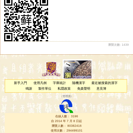
瀏覽次數: 1439
新手入門
使用凡例
字庫統計
隨機漢字
最近被搜索的漢字
鳴謝
製作單位
私隱政策
免責聲明
意見簿
（
管理員
）
在線人數： 3196
自 2014 年 7 月 8 日起
瀏覽人數： 80382416
使用次數： 294499101