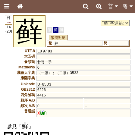
普
粵
艸
藓
140
14
繁
簡
港
(20)
繁簡對應
繁
簡
蘚
UTF-8
E8 97 93
大五碼
倉頡碼
廿弓一手
Matthews
0
漢語大字典
（一版）；（二版）3533
康熙字典
Unicode
U+85D3
GB2312
6226
四角號碼
4415
頻序 A/B
--
頻次 A/B
0
--
普通話
x
i
n
蘚
參見「
」