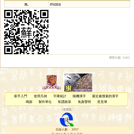
n.
moss
瀏覽次數: 5460
新手入門
使用凡例
字庫統計
隨機漢字
最近被搜索的漢字
鳴謝
製作單位
私隱政策
免責聲明
意見簿
（
管理員
）
在線人數： 3457