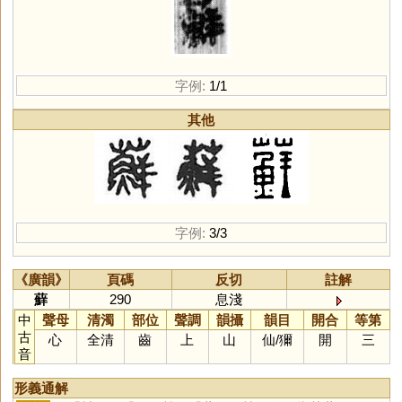
字例:
1/1
其他
字例:
3/3
《廣韻》
頁碼
反切
註解
蘚
290
息淺
中
聲母
清濁
部位
聲調
韻攝
韻目
開合
等第
古
心
全清
齒
上
山
仙
/
獮
開
三
音
形義通解