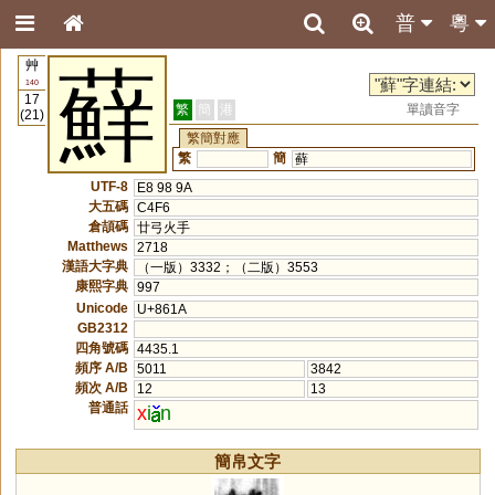
普
粵
艸
蘚
140
17
繁
簡
港
單讀音字
(21)
繁簡對應
繁
簡
藓
UTF-8
E8 98 9A
大五碼
C4F6
倉頡碼
廿弓火手
Matthews
2718
漢語大字典
（一版）3332；（二版）3553
康熙字典
997
Unicode
U+861A
GB2312
四角號碼
4435.1
頻序 A/B
5011
3842
頻次 A/B
12
13
普通話
x
i
n
簡帛文字