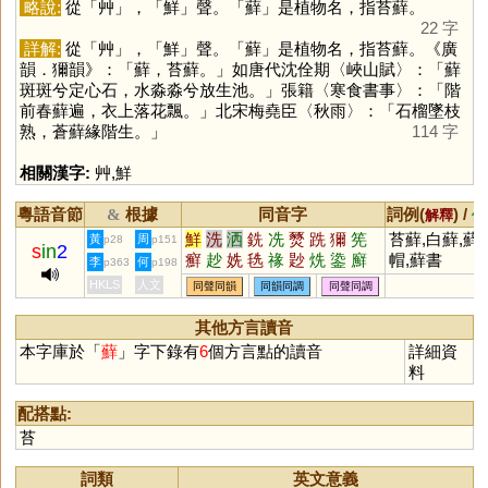
略說:
從「
艸
」，「
鮮
」聲。「
蘚
」是植物名，指苔蘚。
22 字
詳解:
從「
艸
」，「
鮮
」聲。「
蘚
」是植物名，指苔蘚。《廣
韻．獮韻》：「蘚，苔蘚。」如唐代沈佺期〈峽山賦〉：「蘚
斑斑兮定心石，水淼淼兮放生池。」張籍〈寒食書事〉：「階
前春蘚遍，衣上落花飄。」北宋梅堯臣〈秋雨〉：「石榴墜枝
熟，蒼蘚緣階生。」
114 字
相關漢字:
艸
,
鮮
粵語音節
根據
同音字
詞例(
) /
&
解釋
備
鮮
洗
洒
銑
冼
燹
跣
獮
筅
苔蘚,白蘚,蘚
黃
周
p28
p151
s
in
2
癬
赻
姺
毨
禒
尟
烍
鍌
廯
帽,蘚書
李
何
p363
p198
HKLS
人文
同聲同韻
同韻同調
同聲同調
其他方言讀音
本字庫於「
蘚
」字下錄有
6
個方言點的讀音
詳細資
料
配搭點:
苔
詞類
英文意義