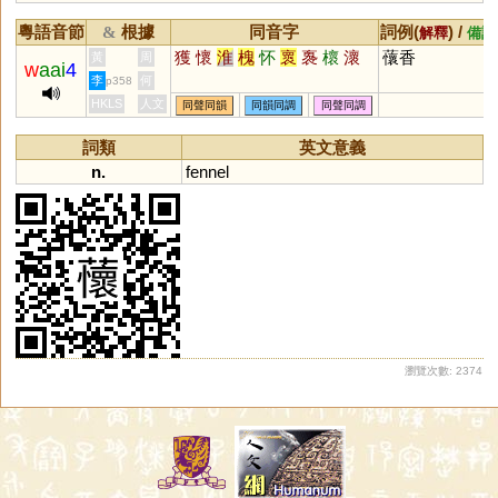
粵語音節
根據
同音字
詞例(
) /
&
解釋
備註
獲
懷
淮
槐
怀
褱
褢
櫰
瀤
蘹香
黃
周
w
aai
4
李
何
p358
HKLS
人文
同聲同韻
同韻同調
同聲同調
詞類
英文意義
n.
fennel
瀏覽次數: 2374