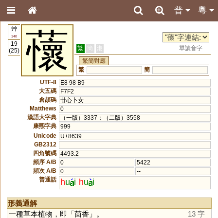
普
粵
艸
蘹
140
19
繁
簡
港
單讀音字
(25)
繁簡對應
繁
簡
UTF-8
E8 98 B9
大五碼
F7F2
倉頡碼
廿心卜女
Matthews
0
漢語大字典
（一版）3337；（二版）3558
康熙字典
999
Unicode
U+8639
GB2312
四角號碼
4493.2
頻序 A/B
0
5422
頻次 A/B
0
--
普通話
h
u
i
h
u
i
形義通解
一種草本植物，即「茴香」。
13 字