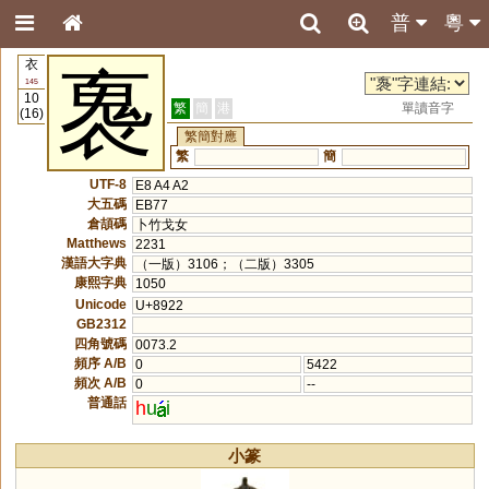
普
粵
衣
褢
145
10
繁
簡
港
單讀音字
(16)
繁簡對應
繁
簡
UTF-8
E8 A4 A2
大五碼
EB77
倉頡碼
卜竹戈女
Matthews
2231
漢語大字典
（一版）3106；（二版）3305
康熙字典
1050
Unicode
U+8922
GB2312
四角號碼
0073.2
頻序 A/B
0
5422
頻次 A/B
0
--
普通話
h
u
i
小篆