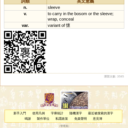
詞類
英文意義
n.
sleeve
v.
to
carry
in
the
bosom
or
the
sleeve
;
wrap
,
conceal
var.
variant
of
懷
瀏覽次數: 3585
新手入門
使用凡例
字庫統計
隨機漢字
最近被搜索的漢字
鳴謝
製作單位
私隱政策
免責聲明
意見簿
（
管理員
）