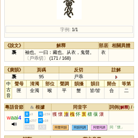
字例:
1/1
《說文》
解釋
部居
相關異體
褢
袖也。一曰：藏也。从衣，鬼聲。
衣
〔戶乖切〕
(171 / 168)
《廣韻》
頁碼
反切
註解
褢
95
戸乖
中
聲母
清濁
部位
聲調
韻攝
韻目
開合
等第
古
匣
全濁
喉
平
蟹
皆
/
皆
合
二
音
粵語音節
根據
同音字
詞例(
) /
&
解釋
備
獲
懷
淮
槐
怀
褱
櫰
蘹
瀤
黃
周
p3
p159
w
aai
4
李
何
p257
p18
HKLS
人文
同「
懷
」
同聲同韻
同韻同調
同聲同調