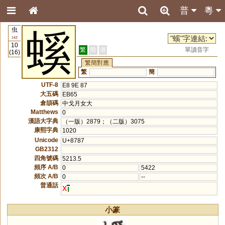
普
粵
虫
螇
142
10
繁
簡
港
單讀音字
(16)
繁簡對應
繁
簡
UTF-8
E8 9E 87
大五碼
EB65
倉頡碼
中戈月女大
Matthews
0
漢語大字典
（一版）2879；（二版）3075
康熙字典
1020
Unicode
U+8787
GB2312
四角號碼
5213.5
頻序 A/B
0
5422
頻次 A/B
0
--
普通話
x
小篆