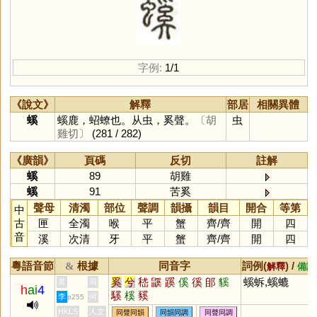
字例:
1/1
《說文》
解釋
部居
相關異體
螇
螇鹿，蛁蟟也。从虫，奚聲。
〔胡
虫
雞切〕
(281 / 282)
《廣韻》
頁碼
反切
註解
螇
89
胡雞
螇
91
苦奚
聲母
清濁
部位
聲調
韻攝
韻目
開合
等第
中
古
匣
全濁
喉
平
蟹
齊
/
齊
開
四
音
溪
次清
牙
平
蟹
齊
/
齊
開
四
粵語音節
根據
同音字
詞例(
) /
&
解釋
備註
奚
兮
嵇
鼷
蹊
傒
徯
郋
貕
螇蚸,螇螰
黃
周
h
ai
4
騱
榽
豯
李
何
p255
HKLS
人文
同聲同韻
同韻同調
同聲同調