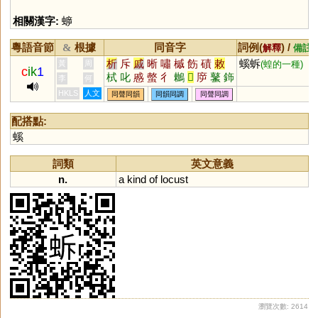
相關漢字:
蝷
粵語音節
根據
同音字
詞例(
) /
&
解釋
備註
析
斥
戚
晰
嘯
槭
飭
磧
敕
螇蚸
黃
周
(蝗的一種)
c
ik
1
栻
叱
慼
螫
彳
鶒
𢇛
㡿
鼜
鉓
李
何
遫
淔
皵
畟
磩
鷘
鏚
抶
摵
HKLS
人文
同聲同韻
同韻同調
同聲同調
配搭點:
螇
詞類
英文意義
n.
a
kind
of
locust
瀏覽次數: 2614