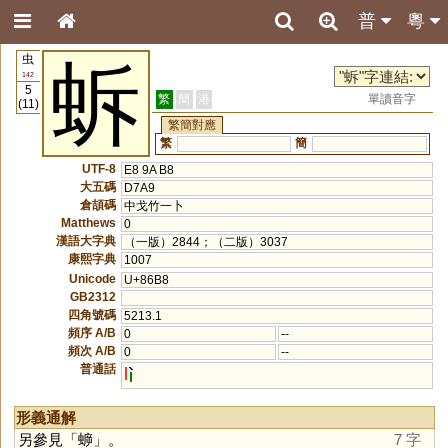
普
粵
虫
蚸
142
5
繁
簡
港
單讀音字
(11)
繁簡對應
繁
簡
UTF-8
E8 9A B8
大五碼
D7A9
倉頡碼
中戈竹一卜
Matthews
0
漢語大字典
（一版）2844；（二版）3037
康熙字典
1007
Unicode
U+86B8
GB2312
四角號碼
5213.1
頻序 A/B
0
--
頻次 A/B
0
--
普通話
l
形義通解
另參見「
蝷
」。
7 字