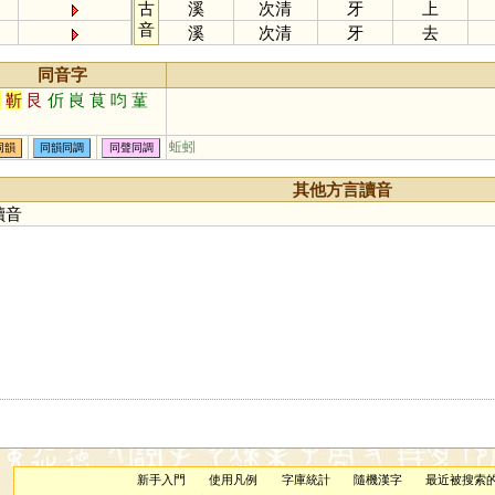
古
溪
次清
牙
上
音
溪
次清
牙
去
同音字
覲
靳
艮
伒
峎
茛
呁
蓳
蚯蚓
同韻
同韻同調
同聲同調
其他方言讀音
讀音
新手入門
使用凡例
字庫統計
隨機漢字
最近被搜索