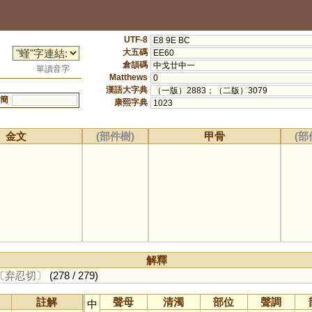
UTF-8
E8 9E BC
大五碼
EE60
倉頡碼
中戈廿中一
單讀音字
Matthews
0
漢語大字典
（一版）2883；（二版）3079
簡
康熙字典
1023
金文
(部件樹)
甲骨
(部
解釋
〔弃忍切〕
(278 / 279)
註解
聲母
清濁
部位
聲調
中