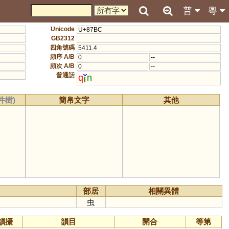
普
粵
Unicode
U+87BC
GB2312
四角號碼
5411.4
頻序 A/B
0
--
頻次 A/B
0
--
普通話
q
n
件樹)
簡帛文字
其他
部居
相關異體
虫
韻攝
韻目
開合
等第