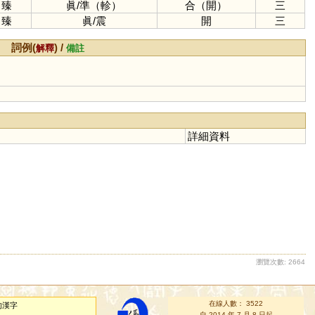
臻
眞
/
準（軫）
合（開）
三
臻
眞
/
震
開
三
詞例(
) /
解釋
備註
詳細資料
瀏覽次數: 2664
在線人數： 3522
的漢字
自 2014 年 7 月 8 日起