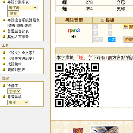
螼
278
弃忍
粵語分類字表:
螼
394
羌印
粵語音節
根據
&
粵語注音系統對照表
[
聲母
|
韻母
|
聲調
]
斤
黃
周
g
an
3
普通話音節表
李
何
其他方言讀音
HKLS
人文
同聲
工具
《說文》全文索引
本字庫於「
螼
」字下錄有
1
個方言點的
《讀史方輿紀要》
成語彙輯
繁簡對照表
設定
冷僻字:
粵音系統: