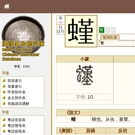
虫
螼
142
11
繁
簡
港
(17)
繁簡對應
繁
小篆
中文
ENG
字形
部首索引
筆畫索引
甲骨部件表
字例:
1/1
金文部件表
形義源流通解
字音
《說文》
螼
螾也。从虫，堇聲。
粵語音節表
粵語聲母表
《廣韻》
頁碼
反切
粵語韻母表