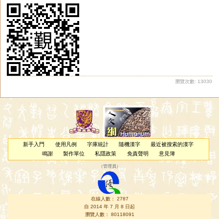
瀏覽次數: 13030
新手入門
使用凡例
字庫統計
隨機漢字
最近被搜索的漢字
鳴謝
製作單位
私隱政策
免責聲明
意見簿
（
管理員
）
在線人數： 2787
自 2014 年 7 月 8 日起
瀏覽人數： 80118091