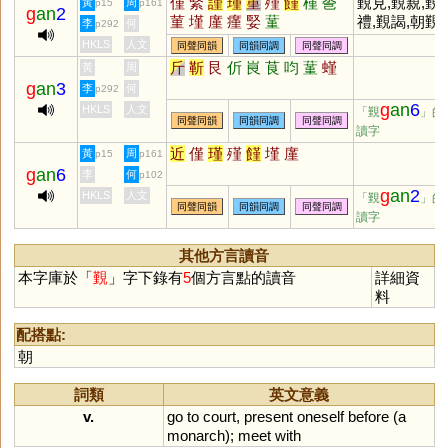
僅
緊
謹
瑾
堇
殣
饉
槿
巹
覲見,覲親,覲
黃
周
p15
p161
g
an
2
菫
墐
廑
瘽
婜
蓳
禮,覲謁,朝覲,
李
何
p292
歸覲,拜覲
HKLS
人文
同聲同韻
同韻同調
同聲同調
斤
靳
艮
伒
峎
茛
呁
蓳
螼
黃
周
g
an
3
李
何
p292
g
an
6
HKLS
人文
「覲
」的
同聲同韻
同韻同調
同聲同調
讀字
近
僅
瑾
殣
饉
墐
廑
黃
周
p15
p161
g
an
6
李
何
p102
g
an
2
HKLS
人文
「覲
」的
同聲同韻
同韻同調
同聲同調
讀字
其他方言讀音
本字庫於「
覲
」字下錄有
5
個方言點的讀音
詳細資
料
配搭點:
朝
詞類
英文意義
v.
go
to
court
,
present
oneself
before
(
a
monarch
);
meet
with