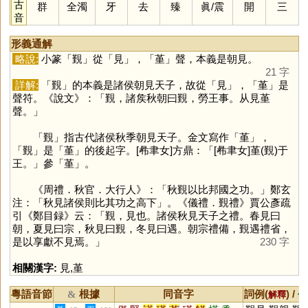
古
群
全濁
牙
去
臻
眞
/
震
開
三
音
形義通解
略說:
小篆「
覲
」從「
見
」，「
堇
」聲，本義是朝見。
21 字
詳解:
「
覲
」的本義是諸侯朝見天子，故從「
見
」，「
堇
」是
聲符。《說文》：「覲，諸矦秋朝曰覲，勞王事。从見堇
聲。」
「
覲
」指古代諸侯秋季朝見天子。金文寫作「
堇
」，
「
覲
」是「
堇
」的後起字。[㣇聿女]方鼎：「[㣇聿女]堇(覲)于
王。」參「
堇
」。
《周禮．秋官．大行人》：「秋覲以比邦國之功。」鄭玄
注：「秋見諸侯則比其功之高下」。《儀禮．覲禮》賈公彥疏
引《鄭目録》云：「覲，見也。諸侯秋見天子之禮。春見曰
朝，夏見曰宗，秋見曰覲，冬見曰遇。朝宗禮備，覲遇禮省，
是以享獻不見焉。」
230 字
相關漢字:
見
,
堇
粵語音節
根據
同音字
詞例(
) /
&
解釋
備