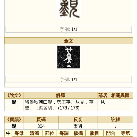
字例:
1/1
金文
字例:
1/1
《說文》
解釋
部居
相關異體
覲
諸侯秋朝曰覲，勞王事。从見，堇
見
聲。
〔渠吝切〕
(178 / 176)
《廣韻》
頁碼
反切
註解
覲
394
渠遴
中
聲母
清濁
部位
聲調
韻攝
韻目
開合
等第