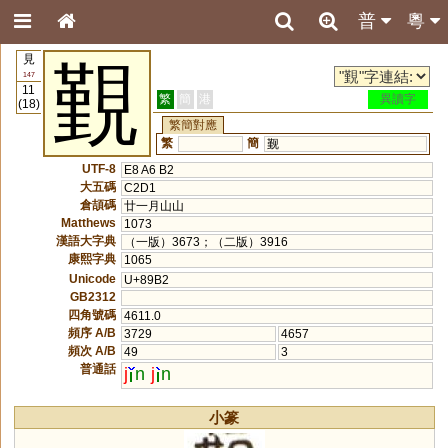
普
粵
見
覲
147
11
繁
簡
港
異讀字
(18)
繁簡對應
繁
簡
觐
UTF-8
E8 A6 B2
大五碼
C2D1
倉頡碼
廿一月山山
Matthews
1073
漢語大字典
（一版）3673；（二版）3916
康熙字典
1065
Unicode
U+89B2
GB2312
四角號碼
4611.0
頻序 A/B
3729
4657
頻次 A/B
49
3
普通話
j
n
j
n
小篆