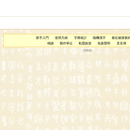
新手入門
使用凡例
字庫統計
隨機漢字
最近被搜索
鳴謝
製作單位
私隱政策
免責聲明
意見簿
（
管理員
）