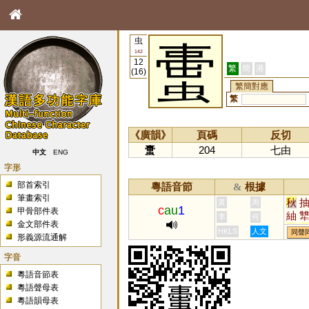
虫
蟗
142
12
繁
簡
港
(16)
繁簡對應
繁
《廣韻》
頁碼
反切
蟗
204
七由
中文
ENG
字形
部首索引
粵語音節
根據
&
筆畫索引
秋
黃
周
c
au
1
甲骨部件表
紬
李
何
金文部件表
瘳
HKLS
人文
同聲
形義源流通解
字音
粵語音節表
粵語聲母表
粵語韻母表