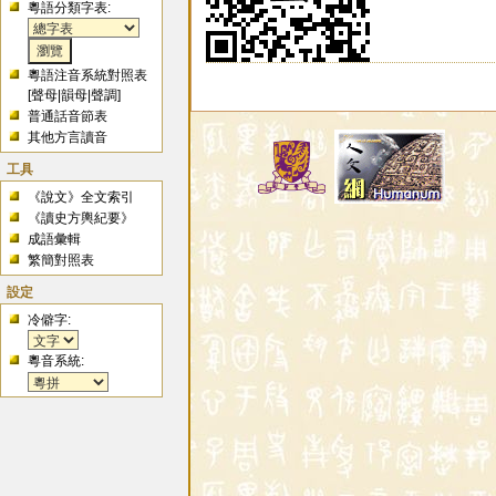
粵語分類字表:
粵語注音系統對照表
[
聲母
|
韻母
|
聲調
]
普通話音節表
其他方言讀音
工具
《說文》全文索引
《讀史方輿紀要》
成語彙輯
繁簡對照表
設定
冷僻字:
粵音系統: