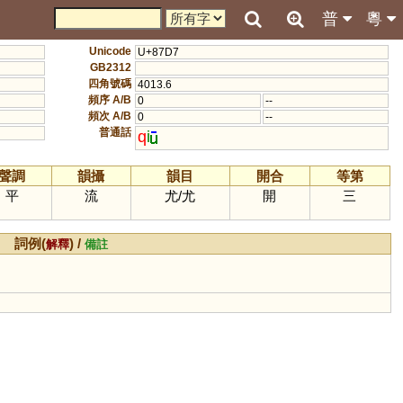
普
粵
Unicode
U+87D7
GB2312
四角號碼
4013.6
頻序 A/B
0
--
頻次 A/B
0
--
普通話
q
i
聲調
韻攝
韻目
開合
等第
平
流
尤
/
尤
開
三
詞例(
) /
解釋
備註