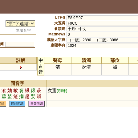
UTF-8
E8 9F 97
大五碼
F0CC
倉頡碼
十月中中戈
單讀音字
Matthews
0
漢語大字典
（一版）2890；（二版）3086
簡
康熙字典
1024
註解
中
聲母
清濁
部位
古
清
次清
齒
音
同音字
抽
湫
妯
楸
篘
鰍
鞦
萩
次蟗
(蜘蛛)
犨
蠤
蝵
跾
搊
趥
媝
緧
婤
鶖
牰
同韻
同韻同調
同聲同調