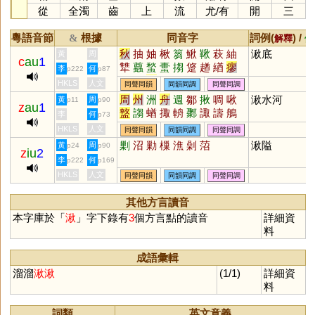
從
全濁
齒
上
流
尤
/
有
開
三
粵語音節
根據
同音字
詞例(
) /
&
解釋
備
秋
抽
妯
楸
篘
鰍
鞦
萩
紬
湫底
黃
周
c
au
1
犨
蠤
蝵
蟗
搊
跾
趥
緧
瘳
李
何
p222
p87
媝
鶖
婤
牰
HKLS
人文
同聲同韻
同韻同調
同聲同調
周
州
洲
舟
週
鄒
揪
啁
啾
湫水河
黃
周
p11
p90
z
au
1
盩
謅
蝤
掫
輈
鄹
諏
譸
鵃
李
何
p73
齱
棸
菆
緅
賙
輖
鯫
黀
騶
HKLS
人文
同聲同韻
同韻同調
同聲同調
揫
齺
淍
徟
婤
珘
騆
揂
銂
剿
沼
勦
樔
潐
劋
菬
湫隘
黃
周
p24
p90
z
iu
2
喌
郰
棷
陬
洀
侜
李
何
p222
p169
HKLS
人文
同聲同韻
同韻同調
同聲同調
其他方言讀音
本字庫於「
湫
」字下錄有
3
個方言點的讀音
詳細資
料
成語彙輯
溜溜
湫
湫
(1/1)
詳細資
料
詞類
英文意義