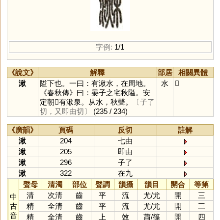
字例:
1/1
《說文》
解釋
部居
相關異體
湫
隘下也。一曰：有湫水，在周地。
水
𣹌
《春秋傳》曰：晏子之宅秋隘。安
定朝𨙻有湫泉。从水，秋聲。
〔子了
切，又即由切〕
(235 / 234)
《廣韻》
頁碼
反切
註解
湫
204
七由
湫
205
即由
湫
296
子了
湫
322
在九
聲母
清濁
部位
聲調
韻攝
韻目
開合
等第
清
次清
齒
平
流
尤
/
尤
開
三
中
古
精
全清
齒
平
流
尤
/
尤
開
三
音
精
全清
齒
上
效
蕭
/
篠
開
四