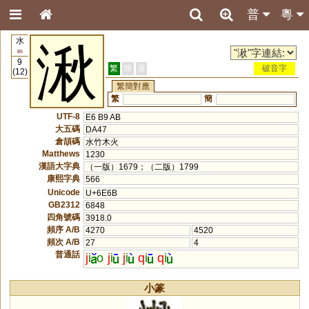
普
粵
水
湫
85
9
繁
簡
港
破音字
(12)
繁簡對應
繁
簡
UTF-8
E6 B9 AB
大五碼
DA47
倉頡碼
水竹木火
Matthews
1230
漢語大字典
（一版）1679；（二版）1799
康熙字典
566
Unicode
U+6E6B
GB2312
6848
四角號碼
3918.0
頻序 A/B
4270
4520
頻次 A/B
27
4
普通話
j
i
o
j
i
j
i
q
i
q
i
小篆