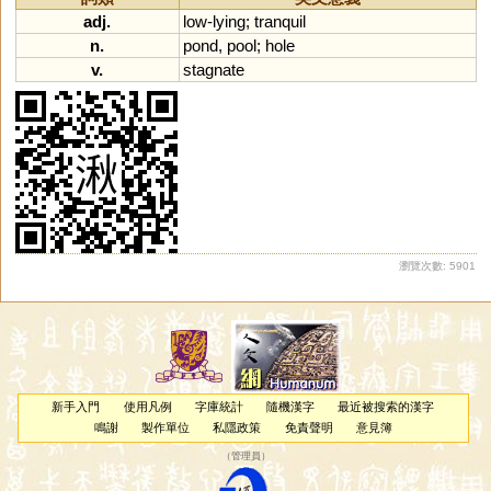
adj.
low
-
lying
;
tranquil
n.
pond
,
pool
;
hole
v.
stagnate
瀏覽次數: 5901
新手入門
使用凡例
字庫統計
隨機漢字
最近被搜索的漢字
鳴謝
製作單位
私隱政策
免責聲明
意見簿
（
管理員
）