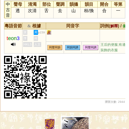
中
聲母
清濁
部位
聲調
韻攝
韻目
開合
等第
古
透
次清
舌
去
山
桓
/
換
合
一
音
粵語音節
根據
同音字
詞例(
) /
&
解釋
備
彖
黃
周
p159
t
eon
3
李
何
HKLS
人文
王后的便服;有邊
同聲同韻
同韻同調
同聲同調
裝飾的衣服
瀏覽次數: 2944