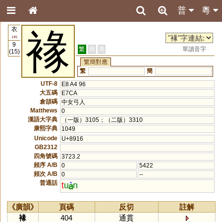
普
粵
衣
褖
145
9
繁
簡
港
單讀音字
(15)
繁簡對應
繁
簡
UTF-8
E8 A4 96
大五碼
E7CA
倉頡碼
中女弓人
Matthews
0
漢語大字典
（一版）3105；（二版）3310
康熙字典
1049
Unicode
U+8916
GB2312
四角號碼
3723.2
頻序 A/B
0
5422
頻次 A/B
0
--
普通話
t
u
n
《廣韻》
頁碼
反切
註解
褖
404
通貫