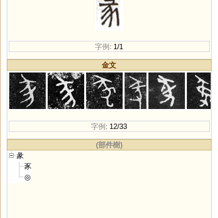
字例:
1/1
金文
字例:
12/33
(部件樹)
彖
豕
◎