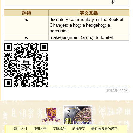
料
詞類
英文意義
n.
divinatory
commentary
in
The
Book
of
Changes
;
a
hog
;
a
hedgehog
;
a
porcupine
v.
make
judgment
(
arch
.);
to
foretell
瀏覽次數: 25091
新手入門
使用凡例
字庫統計
隨機漢字
最近被搜索的漢字