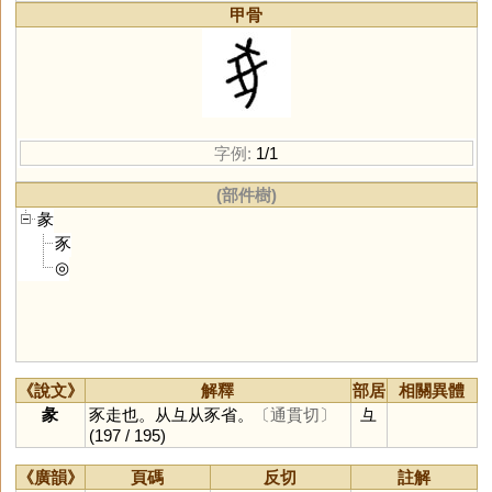
甲骨
字例:
1/1
(部件樹)
彖
豕
◎
《說文》
解釋
部居
相關異體
彖
豕走也。从彑从豕省。
〔通貫切〕
彑
(197 / 195)
《廣韻》
頁碼
反切
註解