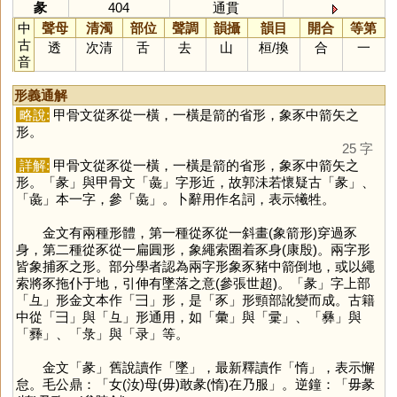
彖
404
通貫
中
聲母
清濁
部位
聲調
韻攝
韻目
開合
等第
古
透
次清
舌
去
山
桓
/
換
合
一
音
形義通解
略說:
甲骨文從豕從一橫，一橫是箭的省形，象豕中箭矢之
形。
25 字
詳解:
甲骨文從豕從一橫，一橫是箭的省形，象豕中箭矢之
形。「
彖
」與甲骨文「
彘
」字形近，故郭沬若懷疑古「
彖
」、
「
彘
」本一字，參「
彘
」。卜辭用作名詞，表示犧牲。
金文有兩種形體，第一種從豕從一斜畫(象箭形)穿過豕
身，第二種從豕從一扁圓形，象繩索圈着豕身(康殷)。兩字形
皆象捕豕之形。部分學者認為兩字形象豕豬中箭倒地，或以繩
索將豕拖仆于地，引伸有墜落之意(參張世超)。「
彖
」字上部
「
彑
」形金文本作「
彐
」形，是「
豕
」形頸部訛變而成。古籍
中從「
彐
」與「
彑
」形通用，如「
彙
」與「
彚
」、「
彝
」與
「
彞
」、「
彔
」與「
录
」等。
金文「
彖
」舊說讀作「
墜
」，最新釋讀作「
惰
」，表示懈
怠。毛公鼎：「女(汝)母(毋)敢彖(惰)在乃服」。逆鐘：「毋彖