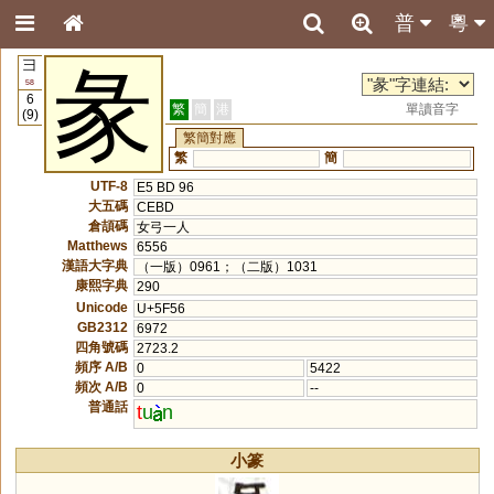
普
粵
彐
彖
58
6
繁
簡
港
單讀音字
(9)
繁簡對應
繁
簡
UTF-8
E5 BD 96
大五碼
CEBD
倉頡碼
女弓一人
Matthews
6556
漢語大字典
（一版）0961；（二版）1031
康熙字典
290
Unicode
U+5F56
GB2312
6972
四角號碼
2723.2
頻序 A/B
0
5422
頻次 A/B
0
--
普通話
t
u
n
小篆