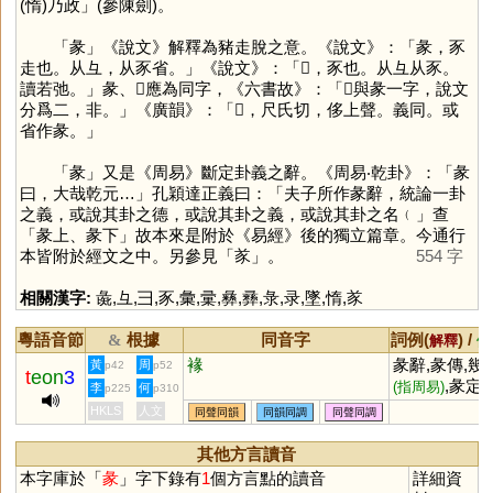
(惰)乃政」(參陳劍)。
「
彖
」《說文》解釋為豬走脫之意。《說文》：「彖，豕
走也。从彑，从豕省。」《說文》：「𧰲，豕也。从彑从豕。
讀若弛。」彖、𧰲應為同字，《六書故》：「𧰲與彖一字，說文
分爲二，非。」《廣韻》：「𧰲，尺氏切，侈上聲。義同。或
省作彖。」
「
彖
」又是《周易》斷定卦義之辭。《周易‧乾卦》：「彖
曰，大哉乾元…」孔穎達正義曰：「夫子所作彖辭，統論一卦
之義，或說其卦之德，或說其卦之義，或說其卦之名﹙」查
「彖上、彖下」故本來是附於《易經》後的獨立篇章。今通行
本皆附於經文之中。另參見「
㒸
」。
554 字
相關漢字:
彘
,
彑
,
彐
,
豕
,
彙
,
彚
,
彝
,
彞
,
彔
,
录
,
墜
,
惰
,
㒸
粵語音節
根據
同音字
詞例(
) /
&
解釋
備
褖
彖辭,彖傳,幾
黃
周
p42
p52
t
eon
3
,彖定
(指周易)
(
李
何
p225
p310
定)
HKLS
人文
同聲同韻
同韻同調
同聲同調
其他方言讀音
本字庫於「
彖
」字下錄有
1
個方言點的讀音
詳細資