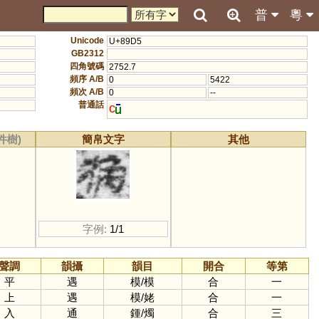
普
粵
Unicode
U+89D5
GB2312
四角號碼
2752.7
頻序 A/B
0
5422
頻次 A/B
0
--
普通話
c
件樹)
簡帛文字
其他
字例:
1/1
聲調
韻攝
韻目
開合
等第
平
遇
模
/
模
合
一
上
遇
模
/
姥
合
一
入
通
鍾
/
燭
合
三