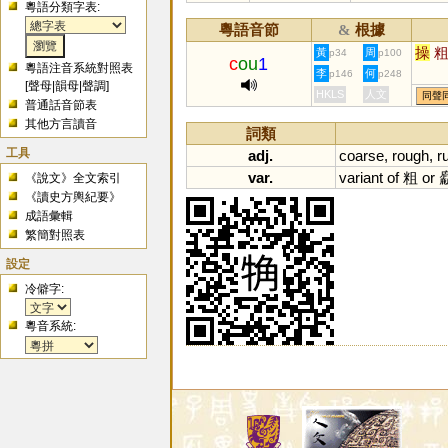
粵語分類字表:
粵語音節
根據
&
操
黃
周
p34
p100
c
ou
1
粵語注音系統對照表
李
何
p146
p248
[
聲母
|
韻母
|
聲調
]
HKLS
人文
同聲
普通話音節表
其他方言讀音
詞類
工具
adj.
coarse
,
rough
,
r
var.
variant
of
粗
or
《說文》全文索引
《讀史方輿紀要》
成語彙輯
繁簡對照表
設定
冷僻字:
粵音系統: