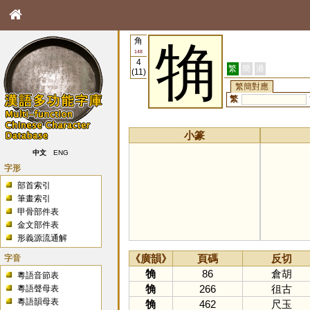
角
觕
148
4
繁
簡
港
(11)
繁簡對應
繁
小篆
中文
ENG
字形
部首索引
筆畫索引
甲骨部件表
金文部件表
形義源流通解
字音
《廣韻》
頁碼
反切
觕
86
倉胡
粵語音節表
觕
266
徂古
粵語聲母表
粵語韻母表
觕
462
尺玉