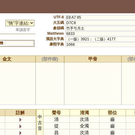
UTF-8
E8 A7 95
大五碼
D7C8
倉頡碼
竹手弓月土
單讀音字
Matthews
6833
漢語大字典
（一版）3921；（二版）4177
簡
康熙字典
1068
金文
(部件樹)
甲骨
(部
註解
聲母
清濁
部位
中
清
次清
齒
古
從
全濁
齒
音
昌
次清
齒