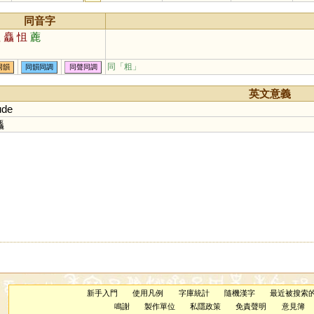
同音字
粗
麤
怚
蔍
同「
粗
」
同韻
同韻同調
同聲同調
英文意義
ude
麤
新手入門
使用凡例
字庫統計
隨機漢字
最近被搜索
鳴謝
製作單位
私隱政策
免責聲明
意見簿