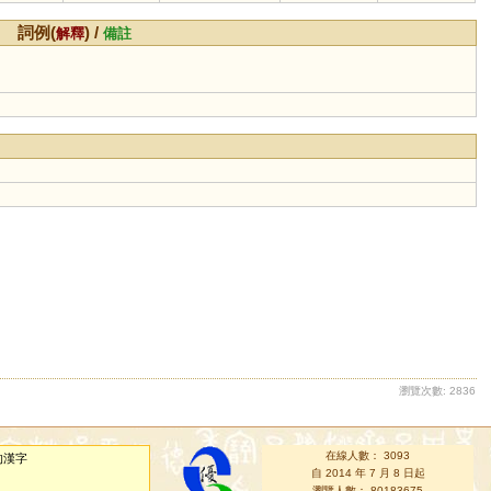
詞例(
) /
解釋
備註
瀏覽次數: 2836
在線人數： 3093
的漢字
自 2014 年 7 月 8 日起
瀏覽人數： 80183675