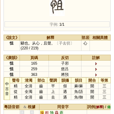
字例:
1/1
《說文》
解釋
部居
相關異體
怚
驕也。从心，且聲。
〔子去切〕
心
(220 / 219)
《廣韻》
頁碼
反切
註解
怚
165
子邪
怚
259
慈吕
怚
363
將預
聲母
清濁
部位
聲調
韻攝
韻目
開合
等第
中
精
全清
齒
平
假
麻
/
麻
開
三
古
從
全濁
齒
上
遇
魚
/
語
開
三
音
精
全清
齒
去
遇
魚
/
御
開
三
粵語音節
根據
同音字
詞例(
) /
&
解釋
備註
操
粗
觕
麤
蔍
黃
周