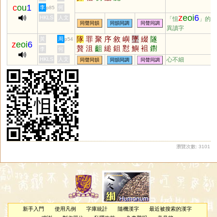
c
ou
1
李
何
p85
z
eoi
6
HKLS
人文
「怚
」的
同聲同韻
同韻同調
同聲同調
異讀字
隊
罪
聚
序
敘
嶼
墜
綴
隧
黃
周
p54
z
eoi
6
贅
沮
齟
縋
鉏
懟
鱮
袓
鑆
李
何
焣
檌
娷
垿
沀
蕞
芧
藇
諈
HKLS
人文
心不細
同聲同韻
同韻同調
同聲同調
膇
硾
漵
甀
瀏覽次數: 3101
新手入門
使用凡例
字庫統計
隨機漢字
最近被搜索的漢字