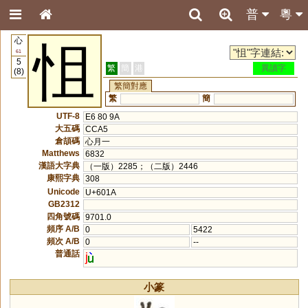
普
粵
心
怚
61
5
繁
簡
港
異讀字
(8)
繁簡對應
繁
簡
UTF-8
E6 80 9A
大五碼
CCA5
倉頡碼
心月一
Matthews
6832
漢語大字典
（一版）2285；（二版）2446
康熙字典
308
Unicode
U+601A
GB2312
四角號碼
9701.0
頻序 A/B
0
5422
頻次 A/B
0
--
普通話
j
小篆