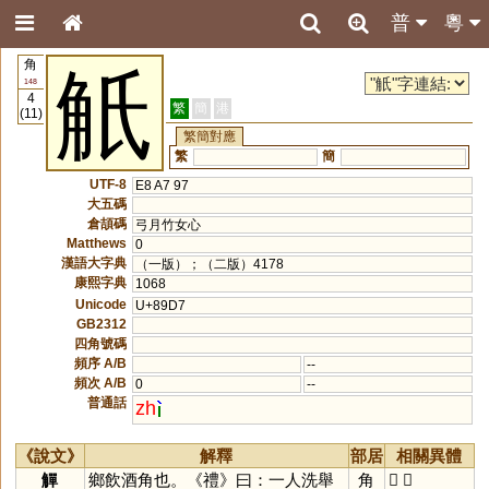
普
粵
角
觗
148
4
繁
簡
港
(11)
繁簡對應
繁
簡
UTF-8
E8 A7 97
大五碼
倉頡碼
弓月竹女心
Matthews
0
漢語大字典
（一版）；（二版）4178
康熙字典
1068
Unicode
U+89D7
GB2312
四角號碼
頻序 A/B
--
頻次 A/B
0
--
普通話
zh
《說文》
解釋
部居
相關異體
觶
鄉飲酒角也。《禮》曰：一人洗舉
角
𧣨
觗