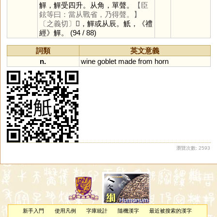
觶，觶受四升。从角，單聲。
【臣
鉉等曰：當从戰省，乃得聲。】
〔之義切〕
𧣨，觶或从辰。觗，《禮
經》觶。
(94 / 88)
詞類
英文意義
n.
wine
goblet
made
from
horn
瀏覽次數: 2593
新手入門
使用凡例
字庫統計
隨機漢字
最近被搜索的漢字