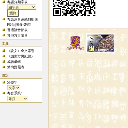
粵語分類字表:
粵語注音系統對照表
[
聲母
|
韻母
|
聲調
]
普通話音節表
其他方言讀音
工具
《說文》全文索引
《讀史方輿紀要》
成語彙輯
繁簡對照表
設定
冷僻字:
粵音系統: