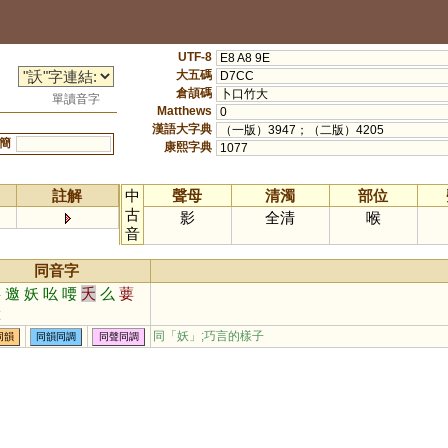
UTF-8
E8 A8 9E
大五碼
D7CC
倉頡碼
卜口竹大
單讀音字
Matthews
0
漢語大字典
（一版）3947；（二版）4205
簡
康熙字典
1077
註解
中
聲母
清濁
部位
古
影
全清
喉
音
同音字
腰
邀
妖
吆
喓
夭
么
葽
祅
同「
妖
」;巧言的樣子
同韻
同韻同調
同聲同調