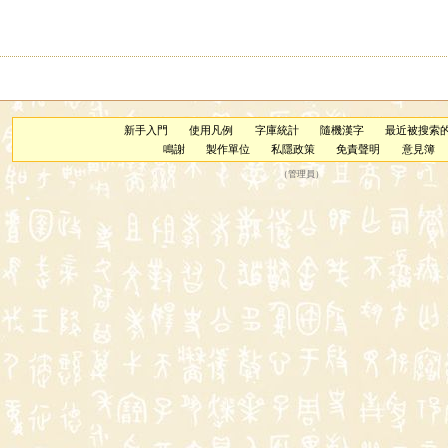
新手入門
使用凡例
字庫統計
隨機漢字
最近被搜索
鳴謝
製作單位
私隱政策
免責聲明
意見簿
（
管理員
）