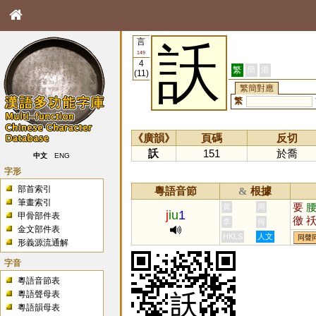
言
訞
149
4
繁
簡
港
(11)
繁簡對應
繁
《廣韻》
頁碼
反切
訞
151
於喬
中文
ENG
字形
部首索引
粵語音節
根據
&
筆畫索引
要
黃
周
j
iu
1
甲骨部件表
徼
李
何
金文部件表
HKLS
人文
同聲
形義源流通解
字音
粵語音節表
粵語聲母表
粵語韻母表