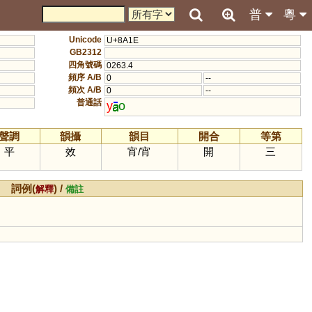
普
粵
Unicode
U+8A1E
GB2312
四角號碼
0263.4
頻序 A/B
0
--
頻次 A/B
0
--
普通話
y
o
聲調
韻攝
韻目
開合
等第
平
效
宵
/
宵
開
三
詞例(
) /
解釋
備註