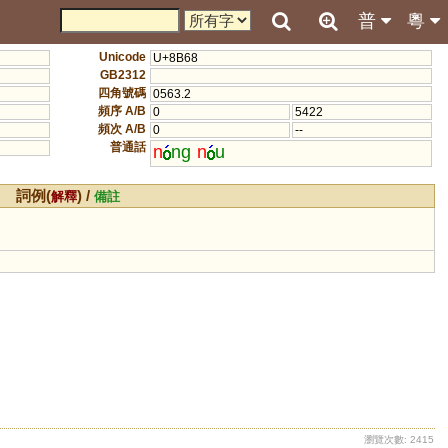
普
粵
Unicode
U+8B68
GB2312
四角號碼
0563.2
頻序 A/B
0
5422
頻次 A/B
0
--
普通話
n
ng
n
u
詞例(
) /
解釋
備註
瀏覽次數: 2415