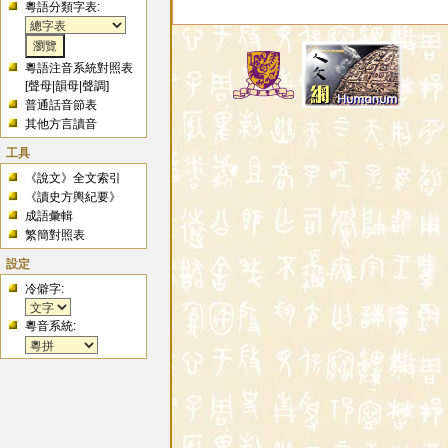
粵語分類字表:
粵語注音系統對照表
[
聲母
|
韻母
|
聲調
]
普通話音節表
其他方言讀音
工具
《說文》全文索引
《讀史方輿紀要》
成語彙輯
繁簡對照表
設定
冷僻字:
粵音系統: