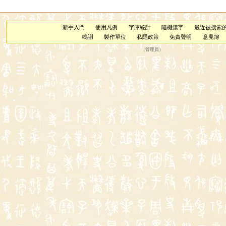
新手入門
使用凡例
字庫統計
隨機漢字
最近被搜索
鳴謝
製作單位
私隱政策
免責聲明
意見簿
（
管理員
）