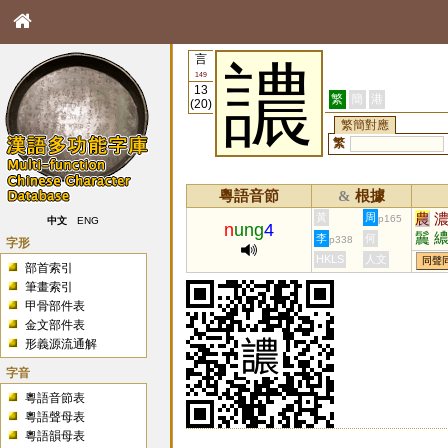
言
譨
149
13
繁
簡
港
(20)
繁簡對應
繁
粵語音節
根據
&
農
黃
周
p165
中文
ENG
n
ung
4
鬞
李
何
p338
字形
HKLS
人文
同聲
部首索引
筆畫索引
甲骨部件表
金文部件表
形義源流通解
字音
粵語音節表
粵語聲母表
粵語韻母表