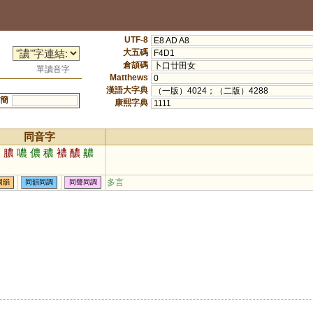
UTF-8
E8 AD A8
大五碼
F4D1
倉頡碼
卜口廿田女
單讀音字
Matthews
0
漢語大字典
（一版）4024；（二版）4288
簡
康熙字典
1111
同音字
濃
膿
噥
儂
穠
襛
醲
齈
繷
多言
同韻
同韻同調
同聲同調