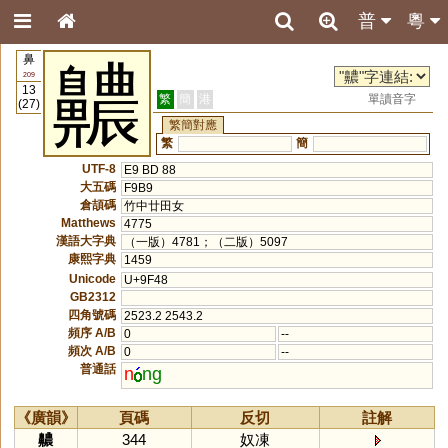
普
粵
鼻
齈
209
13
繁
簡
港
單讀音字
(27)
繁簡對應
繁
簡
UTF-8
E9 BD 88
大五碼
F9B9
倉頡碼
竹中廿田女
Matthews
4775
漢語大字典
（一版）4781；（二版）5097
康熙字典
1459
Unicode
U+9F48
GB2312
四角號碼
2523.2 2543.2
頻序 A/B
0
--
頻次 A/B
0
--
普通話
n
ng
《廣韻》
頁碼
反切
註解
齈
344
奴凍