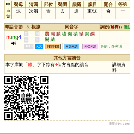
中
聲母
清濁
部位
聲調
韻攝
韻目
開合
等第
古
泥
次濁
舌
去
通
東
/
送
合
一
音
粵語音節
根據
同音字
詞例(
) /
&
解釋
備註
農
濃
膿
噥
儂
穠
襛
譨
醲
黃
周
n
ung
4
鬞
繷
李
何
HKLS
人文
鼻病，多鼻涕
同聲同韻
同韻同調
同聲同調
其他方言讀音
本字庫於「
齈
」字下錄有
4
個方言點的讀音
詳細資
料
瀏覽次數: 2495