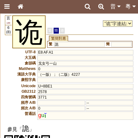
普
粵
言
诡
149
6
繁
簡
港
(8)
繁簡對應
繁
簡
詭
UTF-8
E8 AF A1
大五碼
倉頡碼
戈女弓一山
Matthews
0
漢語大字典
（一版）；（二版）4227
康熙字典
Unicode
U+8BE1
GB2312
2578
四角號碼
3771
頻序 A/B
--
頻次 A/B
0
--
普通話
g
u
詭
參見「
」