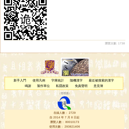
瀏覽次數: 1738
新手入門
使用凡例
字庫統計
隨機漢字
最近被搜索的漢字
鳴謝
製作單位
私隱政策
免責聲明
意見簿
（
管理員
）
在線人數： 2729
自 2014 年 7 月 8 日起
瀏覽人數： 80010173
使用次數： 293821406