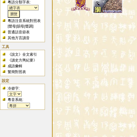
粵語分類字表:
粵語注音系統對照表
[
聲母
|
韻母
|
聲調
]
普通話音節表
其他方言讀音
工具
《說文》全文索引
《讀史方輿紀要》
成語彙輯
繁簡對照表
設定
冷僻字:
粵音系統: