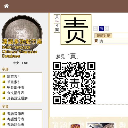
貝
责
154
4
繁
簡
港
(8)
繁簡對應
繁
責
責
參見「
」
中文
ENG
字形
部首索引
筆畫索引
甲骨部件表
金文部件表
形義源流通解
字音
粵語音節表
粵語聲母表
粵語韻母表