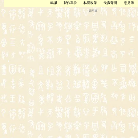
鳴謝
製作單位
私隱政策
免責聲明
意見簿
（
管理員
）