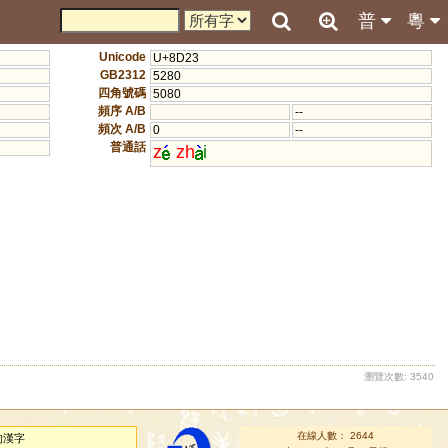
普
粵
Unicode
U+8D23
GB2312
5280
四角號碼
5080
頻序 A/B
--
頻次 A/B
0
--
普通話
z
zh
i
瀏覽次數: 3540
在線人數： 2644
的漢字