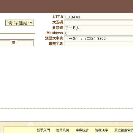
UTF-8
E8 B4 A3
大五碼
倉頡碼
手一月人
Matthews
0
漢語大字典
（一版）；（二版）3865
簡
康熙字典
新手入門
使用凡例
字庫統計
隨機漢字
最近被搜索