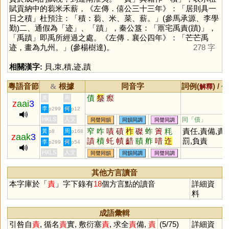
賦貢納中的蒭米禾薪，《左傳．僖公三十三年》：「居則具一
日之積」杜預注：「積：蒭、米、菜、薪。」(參馬承源、李學
勤)二、通假為「
迹
」、「
蹟
」，秦公簋：「鼏宅禹責(蹟)」，
「禹蹟」即禹所經過之處。《左傳．襄公四年》：「芒芒禹
迹，畫為九州。」(參楊樹達)。
278 字
相關漢字:
貝
,
朿
,
積
,
迹
,
蹟
粵語音節
根據
同音字
詞例(
) /
&
解釋
備
債
祭
瘵
黃
周
z
aai
3
李
何
p299
p12
HKLS
人文
同「
債
」
同聲同韻
同韻同調
同聲同調
窄
咋
嘖
磧
柞
磔
蚱
簀
粍
責任,責備,責
黃
周
p8
p168
z
aak
3
謮
樍
虴
幘
齰
賾
舴
唶
迮
罰,負責
李
何
p299
p54
矺
岝
笮
HKLS
人文
同聲同韻
同韻同調
同聲同調
其他方言讀音
本字庫於「
責
」字下錄有
18
個方言點的讀音
詳細資
料
成語彙輯
引咎自
責
, 循名
責
實, 敷衍塞
責
, 求全
責
備,
責
(5/75)
詳細資