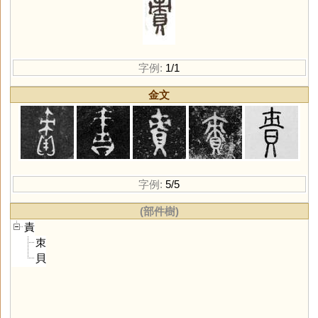
字例:
1/1
金文
字例:
5/5
(部件樹)
責
朿
貝