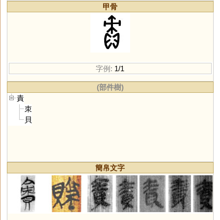
甲骨
字例:
1/1
(部件樹)
責
朿
貝
簡帛文字