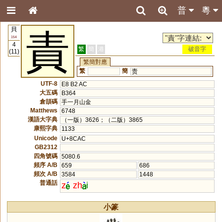
普
粵
貝
責
154
4
繁
簡
港
破音字
(11)
繁簡對應
繁
簡
责
UTF-8
E8 B2 AC
大五碼
B364
倉頡碼
手一月山金
Matthews
6748
漢語大字典
（一版）3626；（二版）3865
康熙字典
1133
Unicode
U+8CAC
GB2312
四角號碼
5080.6
頻序 A/B
659
686
頻次 A/B
3584
1448
普通話
z
zh
i
小篆