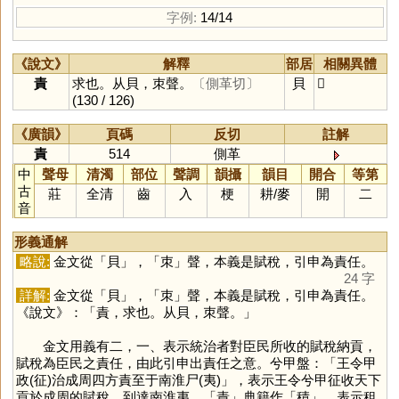
字例:
14/14
《說文》
解釋
部居
相關異體
責
求也。从貝，朿聲。
〔側革切〕
貝
𧵩
(130 / 126)
《廣韻》
頁碼
反切
註解
責
514
側革
中
聲母
清濁
部位
聲調
韻攝
韻目
開合
等第
古
莊
全清
齒
入
梗
耕
/
麥
開
二
音
形義通解
略說:
金文從「
貝
」，「
朿
」聲，本義是賦稅，引申為責任。
24 字
詳解:
金文從「
貝
」，「
朿
」聲，本義是賦稅，引申為責任。
《說文》：「責，求也。从貝，朿聲。」
金文用義有二，一、表示統治者對臣民所收的賦稅納貢，
賦稅為臣民之責任，由此引申出責任之意。兮甲盤：「王令甲
政(征)治成周四方責至于南淮尸(夷)」，表示王令兮甲征收天下
貢於成周的賦稅，到達南淮夷。「
責
」典籍作「
積
」，表示租