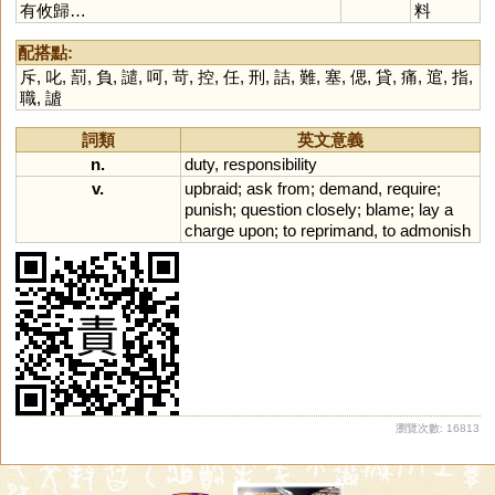
有攸歸…
料
配搭點:
斥
,
叱
,
罰
,
負
,
譴
,
呵
,
苛
,
控
,
任
,
刑
,
詰
,
難
,
塞
,
偲
,
貸
,
痛
,
逭
,
指
,
職
,
謯
詞類
英文意義
n.
duty
,
responsibility
v.
upbraid
;
ask
from
;
demand
,
require
;
punish
;
question
closely
;
blame
;
lay
a
charge
upon
;
to
reprimand
,
to
admonish
瀏覽次數: 16813