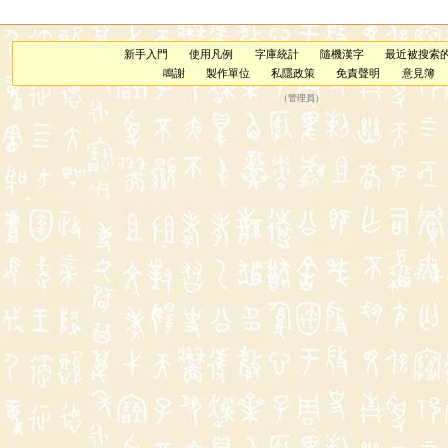
新手入門
使用凡例
字庫統計
隨機漢字
最近被搜索
鳴謝
製作單位
私隱政策
免責聲明
意見簿
（
管理員
）