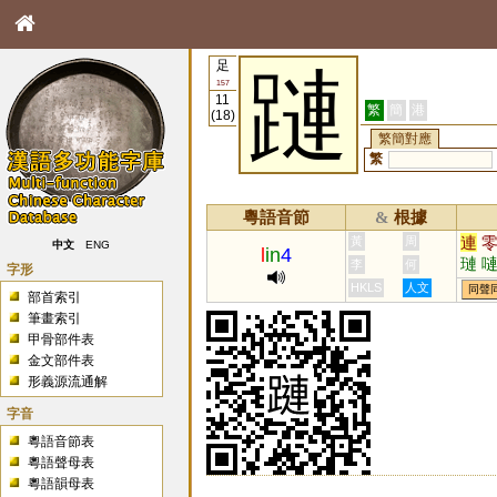
足
蹥
157
11
繁
簡
港
(18)
繁簡對應
繁
粵語音節
根據
&
連
黃
周
中文
ENG
l
in
4
璉
李
何
字形
HKLS
人文
同聲
部首索引
筆畫索引
甲骨部件表
金文部件表
形義源流通解
字音
粵語音節表
粵語聲母表
粵語韻母表