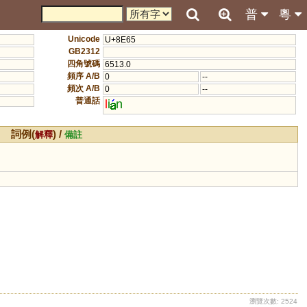
普
粵
Unicode
U+8E65
GB2312
四角號碼
6513.0
頻序 A/B
0
--
頻次 A/B
0
--
普通話
l
i
n
詞例(
) /
解釋
備註
瀏覽次數: 2524