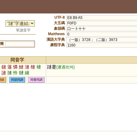
UTF-8
E8 B9 A5
大五碼
F0FD
倉頡碼
口一卜十十
單讀音字
Matthews
0
漢語大字典
（一版）3728；（二版）3973
簡
康熙字典
1160
同音字
零
鏈
蓮
憐
鰱
漣
槤
褳
蹥蹇
(遭遇坎坷)
嗹
謰
摙
怜
翴
縺
同韻
同韻同調
同聲同調