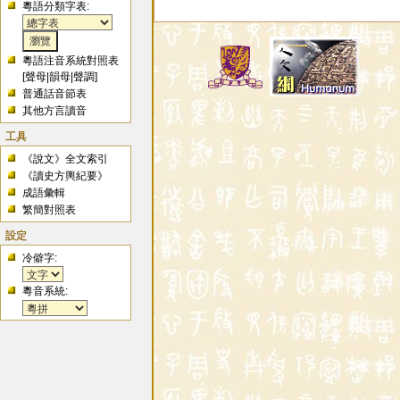
粵語分類字表:
粵語注音系統對照表
[
聲母
|
韻母
|
聲調
]
普通話音節表
其他方言讀音
工具
《說文》全文索引
《讀史方輿紀要》
成語彙輯
繁簡對照表
設定
冷僻字:
粵音系統: