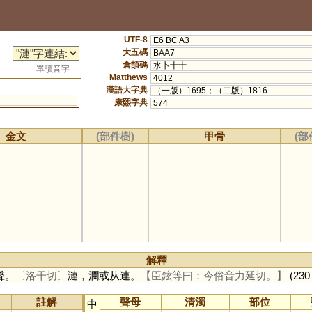
UTF-8
E6 BC A3
大五碼
BAA7
倉頡碼
水卜十十
單讀音字
Matthews
4012
漢語大字典
（一版）1695；（二版）1816
康熙字典
574
金文
(部件樹)
甲骨
(部
解釋
聲。
〔洛干切〕
漣，瀾或从連。
【臣鉉等曰：今俗音力延切。】
(230 
註解
聲母
清濁
部位
中