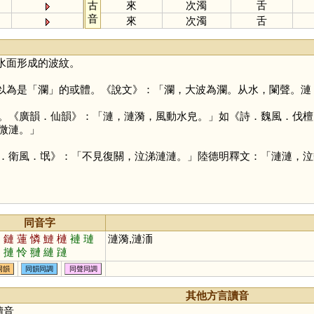
古
來
次濁
舌
音
來
次濁
舌
水面形成的波紋。
以為是「
瀾
」的或體。《說文》：「瀾，大波為瀾。从水，闌聲。漣
。《廣韻．仙韻》：「漣，漣漪，風動水皃。」如《詩．魏風．伐檀
微漣。」
．衛風．氓》：「不見復關，泣涕漣漣。」陸德明釋文：「漣漣，泣
同音字
零
鏈
蓮
憐
鰱
槤
褳
璉
漣漪,漣洏
謰
摙
怜
翴
縺
蹥
同韻
同韻同調
同聲同調
其他方言讀音
讀音