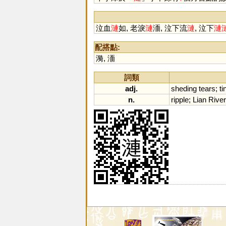
泣血
漣
如, 老淚
漣
洏, 泣下流
漣
, 泣下
漣
配搭點:
漪
,
洏
詞類
adj.
sheding
tears
;
ti
n.
ripple
;
Lian
River