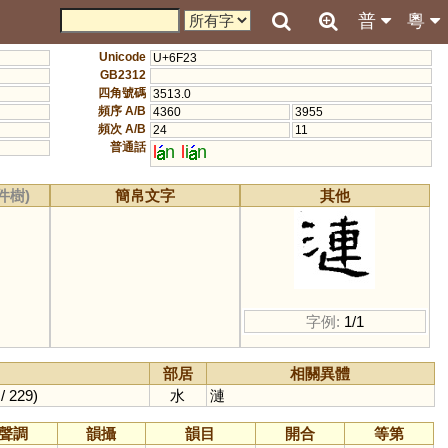
普
粵
Unicode
U+6F23
GB2312
四角號碼
3513.0
頻序 A/B
4360
3955
頻次 A/B
24
11
普通話
l
n
l
i
n
件樹)
簡帛文字
其他
字例:
1/1
部居
相關異體
/ 229)
水
漣
聲調
韻攝
韻目
開合
等第