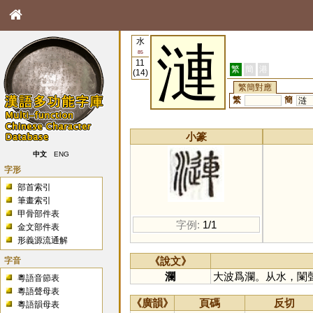
水
漣
85
11
繁
簡
港
(14)
繁簡對應
繁
簡
涟
小篆
中文
ENG
字形
部首索引
筆畫索引
甲骨部件表
字例:
1/1
金文部件表
形義源流通解
字音
《說文》
瀾
大波爲瀾。从水，闌
粵語音節表
粵語聲母表
《廣韻》
頁碼
反切
粵語韻母表