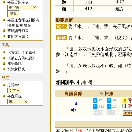
漣
139
力延
粵語分類字表:
漣
412
連彦
形義通解
粵語注音系統對照表
[
聲母
|
韻母
|
聲調
]
略說:
從「
水
」，「
連
」聲。表示風吹
普通話音節表
其他方言讀音
詳解:
從「
水
」，「
連
」聲。《說文》
工具
「
漣
」多表示風吹水面形成的波紋
《說文》全文索引
蒙〈江南曲〉：「魚戲蓮葉北，澄陽動
《讀史方輿紀要》
成語彙輯
「
漣
」又表示淚流不止貌。如《詩
繁簡對照表
漣。」
設定
相關漢字:
水
,
連
,
瀾
冷僻字:
粵語音節
根據
&
粵音系統:
連
黃
周
p27
p92
l
in
4
嗹
李
何
p282
p194
HKLS
人文
同聲
本字庫於「
漣
」字下錄有
7
個方言點的