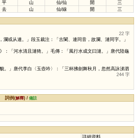
平
山
仙
/
仙
開
三
去
山
仙
/
線
開
三
22 字
，瀾或从連。」段玉裁注：「古闌、連同音，故瀾、漣同字。」
》：「河水清且漣猗。」毛傳：「風行水成文曰漣。」唐代陸龜
貌。」唐代李白〈玉壺吟〉：「三杯拂劍舞秋月，忽然高詠涕泗
244 字
詞例(
) /
解釋
備註
詳細資料