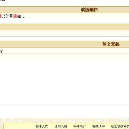
成語彙輯
漣
, 泣泗
漣
如…
英文意義
ny
新手入門
使用凡例
字庫統計
隨機漢字
最近被搜索