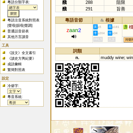
醆
288
阻限
粵語分類字表:
醆
291
旨善
粵語音節
根據
&
粵語注音系統對照表
[
聲母
|
韻母
|
聲調
]
盞
黃
周
p5
p181
z
aan
2
普通話音節表
李
何
p204
p34
其他方言讀音
HKLS
人文
同聲
工具
詞類
《說文》全文索引
n.
muddy
wine
;
wi
《讀史方輿紀要》
成語彙輯
繁簡對照表
設定
冷僻字:
粵音系統: