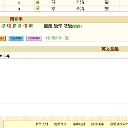
古
莊
全清
齒
音
章
全清
齒
同音字
棧
攢
琖
趲
昝
儹
驏
醴醆,醆斝,酒醆
(酒盏)
白色濁酒;同「
盞
」
同韻
同韻同調
同聲同調
英文意義
ne
cup
新手入門
使用凡例
字庫統計
隨機漢字
最近被搜索