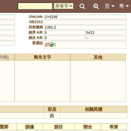
普
粵
Unicode
U+9186
GB2312
四角號碼
1365.3
頻序 A/B
0
5422
頻次 A/B
0
--
普通話
zh
n
件樹)
簡帛文字
其他
部居
相關異體
酉
聲調
韻攝
韻目
開合
等第