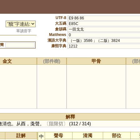
UTF-8
E9 86 86
大五碼
E85C
倉頡碼
一田戈戈
單讀音字
Matthews
0
漢語大字典
（一版）3586；（二版）3824
簡
康熙字典
1212
金文
(部件樹)
甲骨
(部
解釋
微清也。从酉，戔聲。
〔阻限切〕
(312 / 314)
註解
聲母
清濁
部位
中