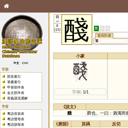
酉
醆
164
8
繁
簡
港
(15)
繁簡對應
繁
小篆
中文
ENG
字形
部首索引
筆畫索引
甲骨部件表
字例:
1/1
金文部件表
形義源流通解
字音
《說文》
醆
爵也。一曰：酒濁而
粵語音節表
粵語聲母表
《廣韻》
頁碼
反切
粵語韻母表