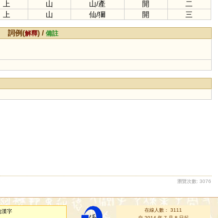
上
山
山
/
產
開
二
上
山
仙
/
獮
開
三
詞例(
) /
解釋
備註
瀏覽次數: 3076
在線人數： 3111
的漢字
自 2014 年 7 月 8 日起