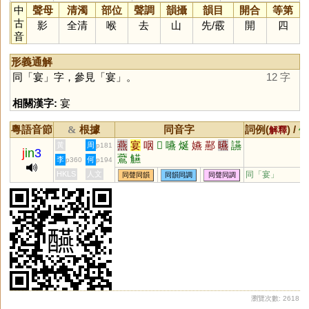
中
聲母
清濁
部位
聲調
韻攝
韻目
開合
等第
古
影
全清
喉
去
山
先
/
霰
開
四
音
形義通解
同「
宴
」字，參見「
宴
」。
12 字
相關漢字:
宴
粵語音節
根據
同音字
詞例(
) /
&
解釋
備
燕
宴
咽
𣶚
嚥
烻
嬿
酀
曣
讌
黃
周
p181
j
in
3
鷰
觾
李
何
p360
p194
HKLS
人文
同「
宴
」
同聲同韻
同韻同調
同聲同調
瀏覽次數: 2618