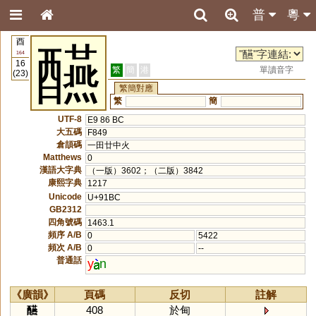
普
粵
酉
醼
164
16
繁
簡
港
單讀音字
(23)
繁簡對應
繁
簡
UTF-8
E9 86 BC
大五碼
F849
倉頡碼
一田廿中火
Matthews
0
漢語大字典
（一版）3602；（二版）3842
康熙字典
1217
Unicode
U+91BC
GB2312
四角號碼
1463.1
頻序 A/B
0
5422
頻次 A/B
0
--
普通話
y
n
《廣韻》
頁碼
反切
註解
醼
408
於甸