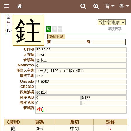
普
粵
金
鉒
167
5
繁
簡
港
單讀音字
(13)
繁簡對應
繁
簡
UTF-8
E9 89 92
大五碼
E0AF
倉頡碼
金卜土
Matthews
0
漢語大字典
（一版）4190；（二版）4511
康熙字典
1229
Unicode
U+9252
GB2312
四角號碼
8011.4
頻序 A/B
0
5422
頻次 A/B
0
--
普通話
zh
《廣韻》
頁碼
反切
註解
鉒
366
中句