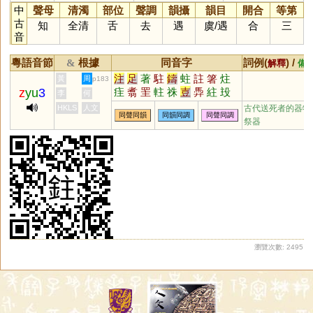
中
聲母
清濁
部位
聲調
韻攝
韻目
開合
等第
古
知
全清
舌
去
遇
虞
/
遇
合
三
音
粵語音節
根據
同音字
詞例(
) /
&
解釋
備
注
足
著
駐
鑄
蛀
註
箸
炷
黃
周
p183
z
yu
3
疰
翥
罜
軴
祩
壴
馵
紸
殶
李
何
HKLS
人文
古代送死者的器物
同聲同韻
同韻同調
同聲同調
祭器
瀏覽次數: 2495