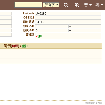
普
粵
Unicode
U+928C
GB2312
四角號碼
8414.7
頻序 A/B
0
--
頻次 A/B
0
--
普通話
z
n
詞例(
) /
解釋
備註
瀏覽次數: 2213