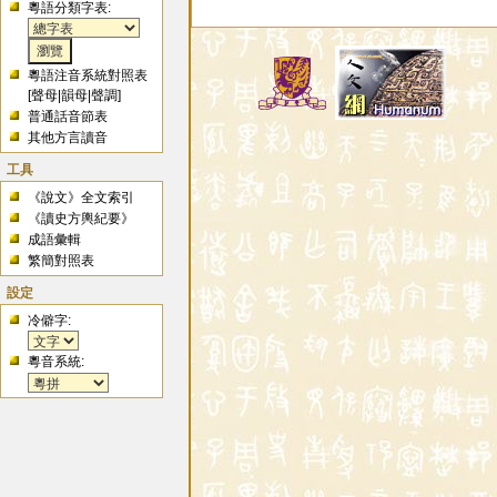
粵語分類字表:
粵語注音系統對照表
[
聲母
|
韻母
|
聲調
]
普通話音節表
其他方言讀音
工具
《說文》全文索引
《讀史方輿紀要》
成語彙輯
繁簡對照表
設定
冷僻字:
粵音系統: