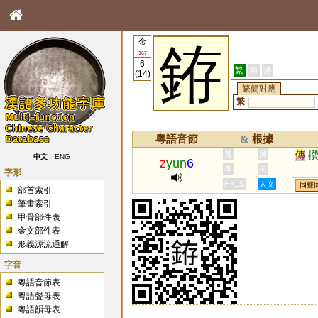
金
銌
167
6
繁
簡
港
(14)
繁簡對應
繁
粵語音節
根據
&
傳
黃
周
中文
ENG
z
yun
6
李
何
字形
HKLS
人文
同聲
部首索引
筆畫索引
甲骨部件表
金文部件表
形義源流通解
字音
粵語音節表
粵語聲母表
粵語韻母表