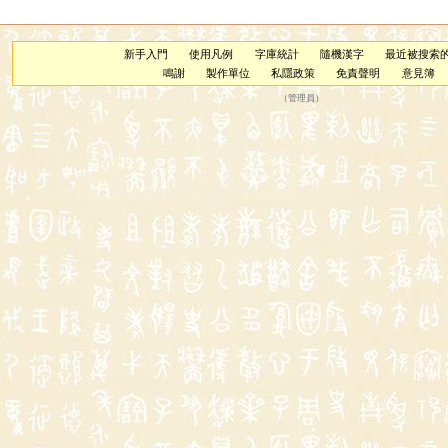
新手入門
使用凡例
字庫統計
隨機漢字
最近被搜索
鳴謝
製作單位
私隱政策
免責聲明
意見簿
（
管理員
）