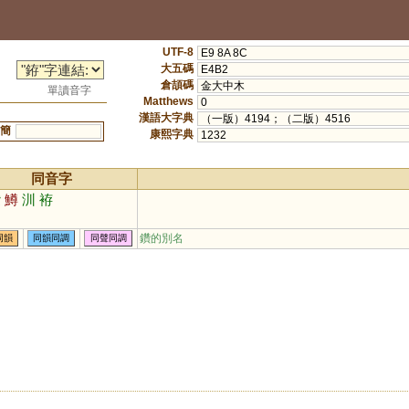
UTF-8
E9 8A 8C
大五碼
E4B2
倉頡碼
金大中木
單讀音字
Matthews
0
漢語大字典
（一版）4194；（二版）4516
簡
康熙字典
1232
同音字
攢
鱒
汌
袸
鑽的別名
同韻
同韻同調
同聲同調