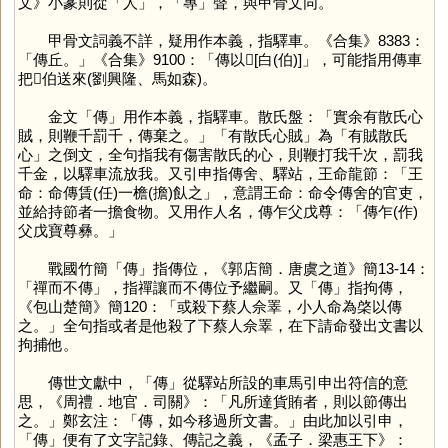
文》小篆則從「
人
」，「
專
」聲，與甲骨文同。
甲骨文詞義不詳，疑用作本義，指驛車。《合集》8383：
「傳丘。」《合集》9100：「傳以𥁑[白(伯)]」，可能指用傳車
把𥁑伯送來(劉興隆、馬如森)。
金文「
傳
」用作本義，指驛車。散氏盤：「實余有散氏心
賊，則鞭千罰千，傳棄之。」「有散氏心賊」為「有賊散氏
心」之倒文，全句指我有傷害散氏的心，則鞭打我千次，罰我
千金，以驛車流放我。又引申指傳舍、驛站，王命龍節：「王
命：命傳賃(任)一檐(擔)飤之」，意謂王命：命令傳舍的官吏，
並給持節者一擔食物。又用作人名，傳乍父戊尊：「傳乍(作)
父戊寶尊彝。」
戰國竹簡「
傳
」指傳位，《郭店簡．唐虞之道》簡13-14：
「禪而不傳」，指禪讓而不傳位予繼嗣。又「
傳
」指拘傳，
《包山楚簡》簡120：「或殺下蔡人佘睪，小人命為棨以傳
之。」全句指或者是他殺了下蔡人佘睪，在下請命發出文書以
拘捕他。
傳世文獻中，「
傳
」從驛站所設的車馬引申出符信的意
思，《周禮．地官．司關》：「凡所達貨賄者，則以節傳出
之。」鄭玄注：「傳，如今移過所文書。」由此加以引申，
「
傳
」便有了文字記錄、傳記之義，《孟子．梁惠王下》：