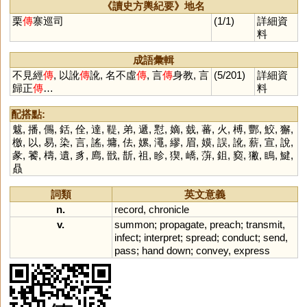
《讀史方輿紀要》地名
栗
傳
寨巡司
(1/1)
詳細資
料
成語彙輯
不見經
傳
, 以訛
傳
訛, 名不虛
傳
, 言
傳
身教, 言
(5/201)
詳細資
歸正
傳
…
料
配搭點:
魃
,
播
,
儩
,
銛
,
佺
,
達
,
鞮
,
弟
,
遞
,
懟
,
嫡
,
臷
,
蕃
,
火
,
榑
,
酆
,
鮫
,
獬
,
檄
,
以
,
易
,
染
,
言
,
謠
,
墉
,
佉
,
嫘
,
澠
,
繆
,
眉
,
嫫
,
誤
,
訛
,
薪
,
宣
,
說
,
彖
,
饕
,
檮
,
遺
,
豸
,
廌
,
戩
,
斮
,
祖
,
眕
,
猰
,
嶠
,
蓱
,
鉏
,
窫
,
獙
,
瞗
,
鰎
,
贔
詞類
英文意義
n.
record
,
chronicle
v.
summon
;
propagate
,
preach
;
transmit
,
infect
;
interpret
;
spread
;
conduct
;
send
,
pass
;
hand
down
;
convey
,
express