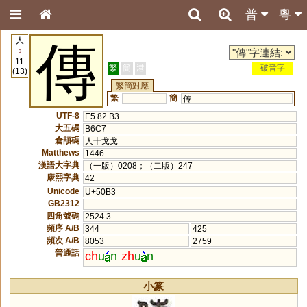
普
粵
人
傳
9
11
繁
簡
港
破音字
(13)
繁簡對應
繁
簡
传
UTF-8
E5 82 B3
大五碼
B6C7
倉頡碼
人十戈戈
Matthews
1446
漢語大字典
（一版）0208；（二版）247
康熙字典
42
Unicode
U+50B3
GB2312
四角號碼
2524.3
頻序 A/B
344
425
頻次 A/B
8053
2759
普通話
ch
u
n
zh
u
n
小篆