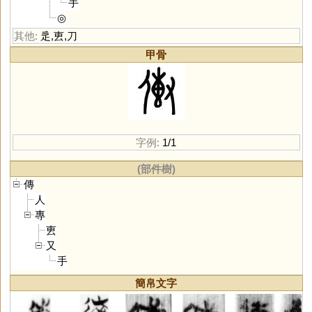
手
◎
其他:
辵
,
叀
,
刀
甲骨
字例:
1/1
(部件樹)
傳
人
專
叀
又
手
簡帛文字