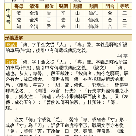
聲母
清濁
部位
聲調
韻攝
韻目
開合
等第
中
澄
全濁
舌
平
山
仙
/
仙
合
三
古
澄
全濁
舌
去
山
仙
/
線
合
三
音
知
全清
舌
去
山
仙
/
線
合
三
形義通解
略說:
「
傳
」字甲金文從「
人
」，「
專
」聲。本義是驛站所設
的車馬(許慎)，後引申有傳遞或傳記之義。
44 字
詳解:
「
傳
」字甲金文從「
人
」，「
專
」聲。本義是驛站所設
的車馬(許慎)，後引申有傳遞或傳記之義。《說文》：「傳，
遽也。从人，專聲。」段玉裁注：「按傳者，如今之驛馬。驛
必有舍，故曰傳舍。」傳世古籍「
傳
」亦有指驛站所設的車
馬，《爾雅．釋言》：「馹、遽，傳也。」郭璞注：「皆傳車
驛馬之名。」《周禮．秋官．行夫》：「行夫掌邦國傳遽之小
事。」鄭玄注：「傳遽，若今時乘傳騎驛而使者也。」又《左
傳．成公五年》：「晉侯以傳召伯宗。」杜預注：「傳，
驛。」
金文「
傳
」字或從「
辵
」，聲符「
專
」或省去「
寸
」形；
或改「
寸
」為「
刀
」，詳參王命虎符字形。戰國文字亦有從
「
辵
」，聲符「
叀
」下改從「
口
」形。秦簡、漢帛書、《說