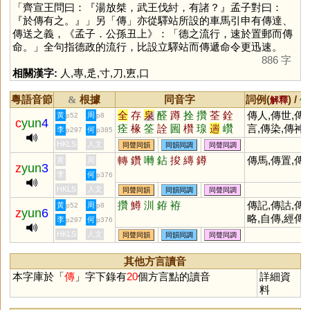
「齊宣王問曰：『湯放桀，武王伐紂，有諸？』孟子對曰：
『於傳有之。』」另「
傳
」亦從驛站所設的車馬引申有傳達、
傳送之義，《孟子．公孫丑上》：「德之流行，速於置郵而傳
命。」全句指德政的流行，比設立驛站而傳遞命令更迅速。
886 字
相關漢字:
人
,
專
,
辵
,
寸
,
刀
,
叀
,
口
粵語音節
根據
同音字
詞例(
) /
&
解釋
備
全
存
泉
醛
蹲
拴
攢
荃
銓
傳人,傳世,傳
黃
周
p52
p8
c
yun
4
痊
椽
筌
詮
圌
欑
瑔
遄
巑
言,傳染,傳神,
李
何
p297
p385
恮
菆
壿
灥
拵
姾
縓
駩
椯
傳教,傳授,傳
HKLS
人文
同聲同韻
同韻同調
同聲同調
暷
絟
謜
鐉
袸
蟤
跧
輇
歂
媒,傳統,傳說,
轉
鑽
囀
鉆
捘
縳
鐏
傳馬,傳置,傳
黃
周
z
yun
3
佺
牷
傳達,傳誦,傳
李
何
p376
播,傳奇*,傳宗
HKLS
人文
同聲同韻
同韻同調
同聲同調
接代,宣傳,流
攢
鱒
汌
銌
袸
傳記,傳詁,傳
黃
周
p52
p8
傳,言傳身教
z
yun
6
略,自傳,經傳,
李
何
p297
p376
《左傳》,傳奇
HKLS
人文
同聲同韻
同韻同調
同聲同調
其他方言讀音
本字庫於「
傳
」字下錄有
20
個方言點的讀音
詳細資
料