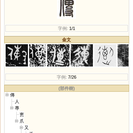
字例:
1/1
金文
字例:
7/26
(部件樹)
傳
人
專
叀
爪
又