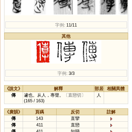
字例:
11/11
其他
字例:
3/3
《說文》
解釋
部居
相關異體
傳
遽也。从人，專聲。
〔直戀切〕
人
(165 / 163)
《廣韻》
頁碼
反切
註解
傳
143
直攣
傳
411
直戀
傳
411
知戀