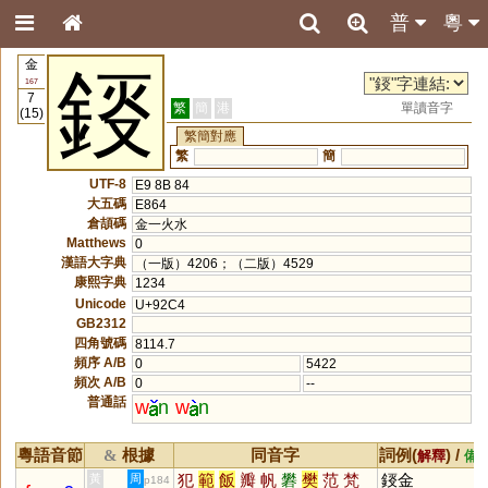
普
粵
金
鋄
167
7
繁
簡
港
單讀音字
(15)
繁簡對應
繁
簡
UTF-8
E9 8B 84
大五碼
E864
倉頡碼
金一火水
Matthews
0
漢語大字典
（一版）4206；（二版）4529
康熙字典
1234
Unicode
U+92C4
GB2312
四角號碼
8114.7
頻序 A/B
0
5422
頻次 A/B
0
--
普通話
w
n
w
n
粵語音節
根據
同音字
詞例(
) /
&
解釋
備
犯
範
飯
瓣
帆
礬
樊
范
梵
鋄金
黃
周
p184