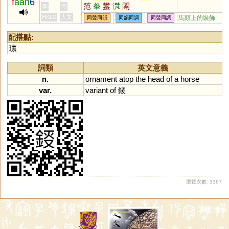
f
aan
6
笵
軬
蠜
滼
閞
李
何
HKLS
人文
馬頭上的裝飾
同聲同韻
同韻同調
同聲同調
配搭點:
瓖
詞類
英文意義
n.
ornament
atop
the
head
of
a
horse
var.
variant
of
錽
瀏覽次數: 3367