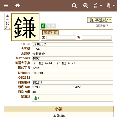
普
粵
金
鎌
167
10
繁
簡
港
單讀音字
(18)
繁簡對應
繁
簡
UTF-8
E9 8E 8C
大五碼
F154
倉頡碼
金廿難金
Matthews
4007
漢語大字典
（一版）4244；（二版）4571
康熙字典
1244
Unicode
U+938C
GB2312
四角號碼
8813.7
頻序 A/B
3798
5422
頻次 A/B
46
--
普通話
l
i
n
小篆