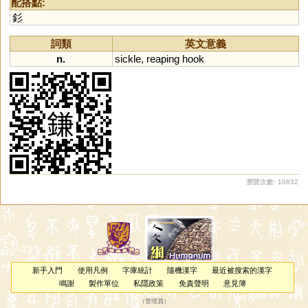
配搭點:
釤
詞類
英文意義
n.
sickle
,
reaping
hook
瀏覽次數: 10832
新手入門
使用凡例
字庫統計
隨機漢字
最近被搜索的漢字
鳴謝
製作單位
私隱政策
免責聲明
意見簿
（
管理員
）