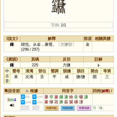
字例:
1/1
《說文》
解釋
部居
相關異體
鎌
鍥也。从金，兼聲。
〔力鹽切〕
金
(296 / 297)
《廣韻》
頁碼
反切
註解
鎌
225
力鹽
中
聲母
清濁
部位
聲調
韻攝
韻目
開合
等第
古
來
次濁
舌
平
咸
鹽
/
鹽
開
三
音
粵語音節
根據
同音字
詞例(
) /
&
解釋
備
廉
帘
簾
鐮
濂
瞼
奩
蠊
譧
黃
周
p26
p185
l
im
4
薕
槏
覝
搛
蘞
鬑
磏
溓
李
何
p248
p184
HKLS
人文
同「
鐮
」
同聲同韻
同韻同調
同聲同調