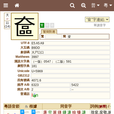
普
粵
大
奩
37
11
繁
簡
港
單讀音字
(14)
繁簡對應
繁
簡
奁
UTF-8
E5 A5 A9
大五碼
B9DD
倉頡碼
大尸口口
Matthews
3997
漢語大字典
（一版）0547；（二版）591
康熙字典
181
Unicode
U+5969
GB2312
四角號碼
4071.6
頻序 A/B
6323
5422
頻次 A/B
2
--
普通話
l
i
n
粵語音節
根據
同音字
詞例(
) /
&
解釋
備
廉
帘
簾
鎌
鐮
濂
瞼
蠊
譧
妝奩,奩敬,嫁
黃
周
p26
p35