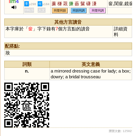
l
im
4
薕
槏
覝
搛
蘞
鬑
磏
溓
奩,閨奩,鏡奩
李
何
p298
p184
HKLS
人文
同聲同韻
同韻同調
同聲同調
其他方言讀音
本字庫於「
奩
」字下錄有
7
個方言點的讀音
詳細資
料
配搭點:
妝
詞類
英文意義
n.
a
mirrored
dressing
case
for
lady
;
a
box
;
dowry
;
a
bridal
trousseau
瀏覽次數: 12582