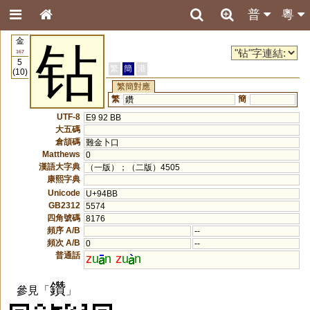
普
粵
金
钻
167
5
繁
簡
港
(10)
繁簡對應
繁
簡
鑽
UTF-8
E9 92 BB
大五碼
倉頡碼
難金卜口
Matthews
0
漢語大字典
（一版）；（二版）4505
康熙字典
Unicode
U+94BB
GB2312
5574
四角號碼
8176
頻序 A/B
--
頻次 A/B
0
--
普通話
z
u
n
z
u
n
鑽
參見「
」