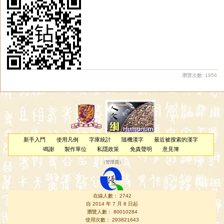
瀏覽次數: 1956
新手入門
使用凡例
字庫統計
隨機漢字
最近被搜索的漢字
鳴謝
製作單位
私隱政策
免責聲明
意見簿
（
管理員
）
在線人數： 2742
自 2014 年 7 月 8 日起
瀏覽人數： 80010284
使用次數： 293821643