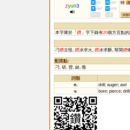
轉
黃
周
p52
p187
z
yun
3
李
何
p367
p376
HKLS
人文
同聲
本字庫於「
鑽
」字下錄有
20
個方言點的
刁
鑽
古怪,
鑽
冰求火,
鑽
冰求酥, 幫閑
鑽
配搭點:
刁
,
研
,
營
,
鉥
,
噍
詞類
n.
drill
;
auger
;
awl
v.
bore
;
pierce
;
drill