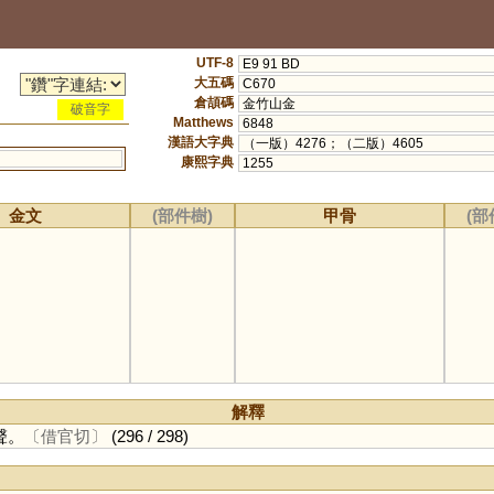
UTF-8
E9 91 BD
大五碼
C670
倉頡碼
金竹山金
破音字
Matthews
6848
漢語大字典
（一版）4276；（二版）4605
康熙字典
1255
金文
(部件樹)
甲骨
(部
解釋
聲。
〔借官切〕
(296 / 298)