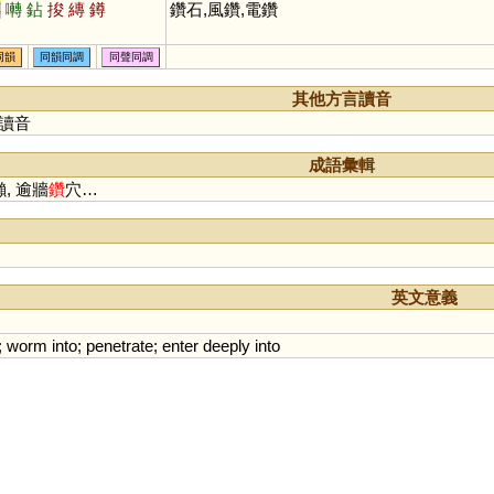
傳
囀
鉆
捘
縳
鐏
鑽石,風鑽,電鑽
同韻
同韻同調
同聲同調
其他方言讀音
讀音
成語彙輯
懶, 逾牆
鑽
穴…
英文意義
;
worm
into
;
penetrate
;
enter
deeply
into