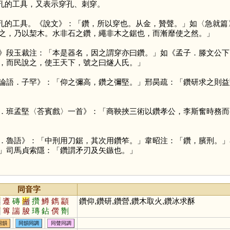
孔的工具，又表示穿孔、刺穿。
孔的工具。《說文》：「鑽，所以穿也。从金，贊聲。」如〈急就篇
之，乃以栔木。水非石之鑽，繩非木之鋸也，而漸靡使之然。」
》段玉裁注：「本是器名，因之謂穿亦曰鑽。」如《孟子．滕文公下
，而民說之，使王天下，號之曰燧人氏。」
論語．子罕》：「仰之彌高，鑽之彌堅。」邢昺疏：「鑽研求之則益
．班孟堅〈荅賓戲〉一首》：「商鞅挾三術以鑽孝公，李斯奮時務而
．魯語》：「中刑用刀鋸，其次用鑽笮。」韋昭注：「鑽，臏刑。」
」司馬貞索隱：「鑽謂矛刃及矢鏃也。」
同音字
尊
遵
磚
耑
攢
鱒
鐫
顓
鑽仰,鑽研,鑽營,鑽木取火,鑽冰求酥
叀
篿
諯
脧
瑼
鉆
僎
劗
躦
鱄
鄟
嫥
塼
膞
同韻
同韻同調
同聲同調