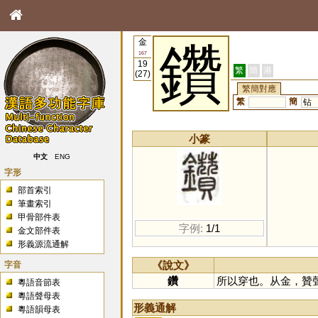
金
鑽
167
19
繁
簡
港
(27)
繁簡對應
繁
簡
钻
小篆
中文
ENG
字形
部首索引
筆畫索引
甲骨部件表
字例:
1/1
金文部件表
形義源流通解
字音
《說文》
鑽
所以穿也。从金，贊
粵語音節表
粵語聲母表
形義通解
粵語韻母表