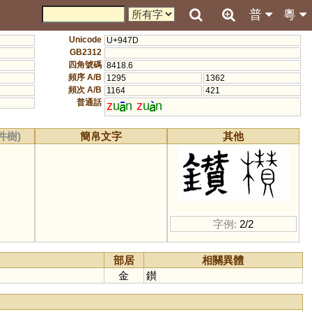
普
粵
Unicode
U+947D
GB2312
四角號碼
8418.6
頻序 A/B
1295
1362
頻次 A/B
1164
421
普通話
z
u
n
z
u
n
件樹)
簡帛文字
其他
字例:
2/2
部居
相關異體
金
鑚