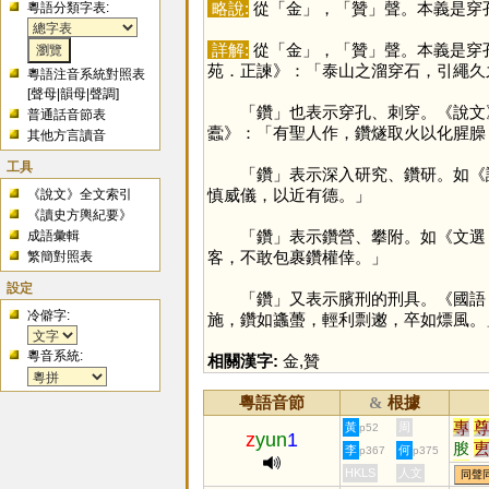
略說:
從「
金
」，「
贊
」聲。本義是穿
粵語分類字表:
詳解:
從「
金
」，「
贊
」聲。本義是穿
苑．正諫》：「泰山之溜穿石，引繩久
粵語注音系統對照表
[
聲母
|
韻母
|
聲調
]
「
鑽
」也表示穿孔、刺穿。《說文
普通話音節表
蠹》：「有聖人作，鑽燧取火以化腥臊
其他方言讀音
工具
「
鑽
」表示深入研究、鑽研。如《
慎威儀，以近有德。」
《說文》全文索引
《讀史方輿紀要》
「
鑽
」表示鑽營、攀附。如《文選
成語彙輯
客，不敢包裹鑽權倖。」
繁簡對照表
設定
「
鑽
」又表示臏刑的刑具。《國語
冷僻字:
施，鑽如蠭蠆，輕利剽遫，卒如熛風。
粵音系統:
相關漢字:
金
,
贊
粵語音節
根據
&
專
黃
周
p52
z
yun
1
朘
李
何
p367
p375
剸
HKLS
人文
同聲