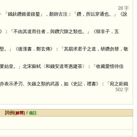
28 字
〉「鐵鈇鑽錐釜鍑鍪」，顏師古注：「鑽，所以穿通也。」《說
》：「不由其道而往者，與鑽穴隙之類也。」《韓非子．五
堅。」《後漢書．鄭玄傳》：「其勗求君子之道，研鑽勿替，敬
要始皇。」北宋蘇軾〈和錢安道寄惠建茶〉：「收藏愛惜待佳
亦表示矛刃、矢鏃之類的武器，如《史記．禮書》：「宛之鉅鐵
502 字
詞例(
) /
解釋
備註