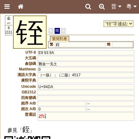
普
粵
金
铚
167
6
繁
簡
港
(11)
繁簡對應
繁
簡
銍
UTF-8
E9 93 9A
大五碼
倉頡碼
難金一戈土
Matthews
0
漢語大字典
（一版）；（二版）4517
康熙字典
Unicode
U+94DA
GB2312
四角號碼
頻序 A/B
--
頻次 A/B
0
--
普通話
zh
銍
參見「
」