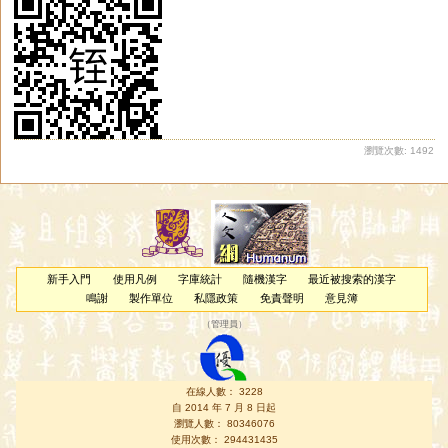
瀏覽次數: 1492
新手入門
使用凡例
字庫統計
隨機漢字
最近被搜索的漢字
鳴謝
製作單位
私隱政策
免責聲明
意見簿
（
管理員
）
在線人數： 3228
自 2014 年 7 月 8 日起
瀏覽人數： 80346076
使用次數： 294431435