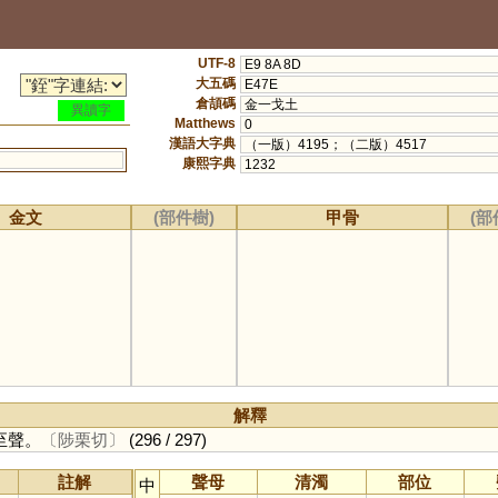
UTF-8
E9 8A 8D
大五碼
E47E
倉頡碼
金一戈土
異讀字
Matthews
0
漢語大字典
（一版）4195；（二版）4517
康熙字典
1232
金文
(部件樹)
甲骨
(部
解釋
至聲。
〔陟栗切〕
(296 / 297)
註解
聲母
清濁
部位
中