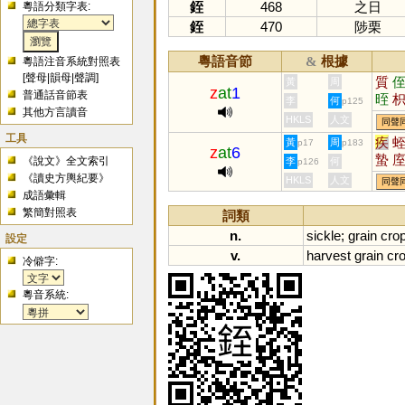
銍
468
之日
粵語分類字表:
銍
470
陟栗
粵語音節
根據
&
粵語注音系統對照表
[
聲母
|
韻母
|
聲調
]
質
黃
周
z
at
1
普通話音節表
晊
李
何
p125
其他方言讀音
HKLS
人文
同聲
工具
疾
黃
周
p17
p183
z
at
6
蟄
《說文》全文索引
李
何
p126
秷
《讀史方輿紀要》
HKLS
人文
同聲
成語彙輯
繁簡對照表
詞類
n.
sickle
;
grain
cro
設定
v.
harvest
grain
cr
冷僻字:
粵音系統: