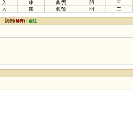
入
臻
眞
/
質
開
三
入
臻
眞
/
質
開
三
詞例(
) /
解釋
備註