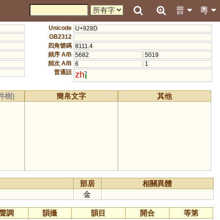
普
粵
Unicode
U+928D
GB2312
四角號碼
8111.4
頻序 A/B
5682
5019
頻次 A/B
6
1
普通話
zh
件樹)
簡帛文字
其他
部居
相關異體
金
聲調
韻攝
韻目
開合
等第