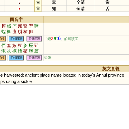
古
章
全清
齒
音
知
全清
舌
同音字
侄
桎
鑕
厔
郅
騭
堲
聜
枳
螲
楖
庢
礩
櫍
揤
z
at
6
「銍
」的異讀字
同韻
同韻同調
同聲同調
蛭
侄
窒
嫉
桎
蒺
厔
郅
庢
螏
祑
槉
洷
礩
螲
膣
挃
姪
短鎌
同韻
同韻同調
同聲同調
英文意義
ps
harvested
;
ancient
place
name
located
in
today
'
s
Anhui
province
ops
using
a
sickle