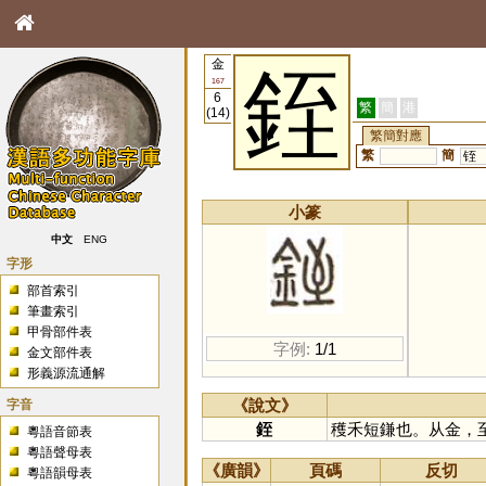
金
銍
167
6
繁
簡
港
(14)
繁簡對應
繁
簡
铚
小篆
中文
ENG
字形
部首索引
筆畫索引
甲骨部件表
字例:
1/1
金文部件表
形義源流通解
字音
《說文》
銍
穫禾短鎌也。从金，
粵語音節表
粵語聲母表
《廣韻》
頁碼
反切
粵語韻母表