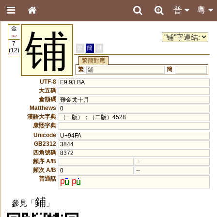
普
粵
金
铺
167
7
繁
簡
港
(12)
繁簡對應
繁
簡
鋪
UTF-8
E9 93 BA
大五碼
倉頡碼
難金戈十月
Matthews
0
漢語大字典
（一版）；（二版）4528
康熙字典
Unicode
U+94FA
GB2312
3844
四角號碼
8372
頻序 A/B
--
頻次 A/B
0
--
普通話
p
p
鋪
參見「
」