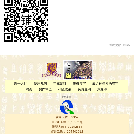
瀏覽次數: 1965
新手入門
使用凡例
字庫統計
隨機漢字
最近被搜索的漢字
鳴謝
製作單位
私隱政策
免責聲明
意見簿
（
管理員
）
在線人數： 2959
自 2014 年 7 月 8 日起
瀏覽人數： 80352564
使用次數： 294442912